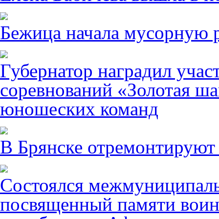
Бежица начала мусорную р
Губернатор наградил учас
соревнований «Золотая ша
юношеских команд
В Брянске отремонтируют
Состоялся межмуниципаль
посвященный памяти воин