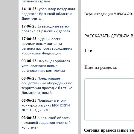
регионов страны
14-10-25
Губернатор поздравил
Вера и традиции // 09-04-20
педагогов Брянской области с
Днем учителя
17-06-25
За выходные ветер
повалил в Брянске 22 дерева
РАССКАЗАТЬ ДРУЗЬЯМ В
17-06-25
В День России
вручили юным жителям
региона паспорта гражданина
Теги:
Российской Федерации
03-06-25
На улице Горбатова
Eще из раздела:
устанавливают новые
остановочные комплексы
03-06-25
Предстоящие
общественные обсуждения по
территории проезд 2-й Станке
Димитрова, дом 3.
03-06-25
Подведены итоги
конкурса рисунка БРЯНСКИЙ
ЛЕС В ГОДЫ ВОВ
03-06-25
В Брянской области
полицией задержан «черный
копатель»
Сегодня православные в