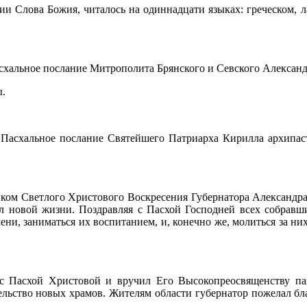
ии Слова Божия, читалось на одиннадцати языках: греческом, ла
хальное послание Митрополита Брянского и Севского Александ
ы.
Пасхальное послание Святейшего Патриарха Кирилла архипас
иком Светлого Христового Воскресения Губернатора Александра
л новой жизни. Поздравляя с Пасхой Господней всех собравши
ени, заниматься их воспитанием, и, конечно же, молиться за ни
с Пасхой Христовой и вручил Его Высокопреосвященству пам
ельство новых храмов. Жителям области губернатор пожелал бла