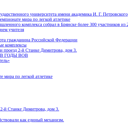
сударственного университета имени академика И. Г. Петровского
емпионате мира по легкой атлетике
ленного комплекса собрал в Брянске более 300 участников из 
Днем учителя
рта гражданина Российской Федерации
ные комплексы
 проезд 2-й Станке Димитрова, дом 3.
С В ГОДЫ ВОВ
тель»
е мира по легкой атлетике
2-й Станке Димитрова, дом 3.
йствовали как единый механизм.