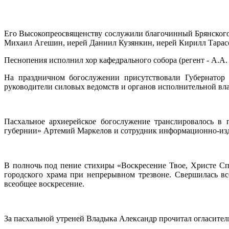
Его Высокопреосвященству сослужили благочинный Брянского
Михаил Агешин, иерей Даниил Кузянкин, иерей Кирилл Тарасо
Песнопения исполнил хор кафедрального собора (регент - А.А.
На праздничном богослужении присутствовали Губернатор 
руководители силовых ведомств и органов исполнительной вла
Пасхальное архиерейское богослужение транслировалось в 
губернии» Артемий Маркелов и сотрудник информационно-изда
В полночь под пение стихиры «Воскресение Твое, Христе Спа
городского храма при непрерывном трезвоне. Свершилась в
всеобщее воскресение.
За пасхальной утреней Владыка Александр прочитал огласитель