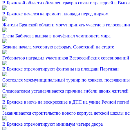
В Брянской области объявлен траур в связи с трагедией в Выг
В Брянске начался капремонт площади перед цирком
Жители Брянской области могут принять участие в голосовании
Елена Бабичева вышла в полуфинал чемпионата мира
Бежица начала мусорную реформу. Советский на старте
Губернатор наградил участников Всероссийских соревнований
В Брянске отремонтируют фонтаны на площади Партизан
Состоялся межмуниципальный турнир по хоккею, посвященный
Следователем устанавливается причина гибели двоих жителей 
В Брянске в ночь на воскресенье в ДТП на улице Речной погиб
Заканчивается строительство нового корпуса детской школы и
В Брянске отремонтируют минимум четыре двора