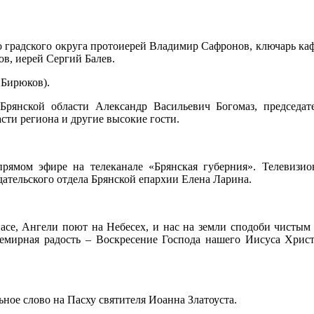
 градского округа протоиерей Владимир Сафронов, ключарь каф
в, иерей Сергий Балев.
 Бирюков).
Брянской области Александр Васильевич Богомаз, председ
сти региона и другие высокие гости.
прямом эфире на телеканале «Брянская губерния». Телевизи
тельского отдела Брянской епархии Елена Ларина.
се, Ангели поют на Небесех, и нас на земли сподоби чистым 
семирная радость – Воскресение Господа нашего Иисуса Христ
ное слово на Пасху святителя Иоанна Златоуста.