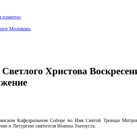
я планета»
лице Молокова.
ик Светлого Христова Воскрес
ужение
Брянском Кафедральном Соборе во Имя Святой Троицы Митро
еню и Литургию святителя Иоанна Златоуста.