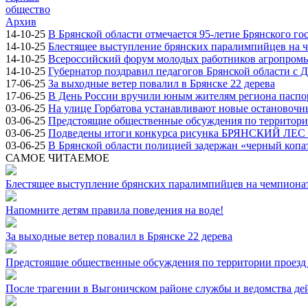
общество
Архив
14-10-25
В Брянской области отмечается 95-летие Брянского го
14-10-25
Блестящее выступление брянских паралимпийцев на ч
14-10-25
Всероссийский форум молодых работников агропромыш
14-10-25
Губернатор поздравил педагогов Брянской области с 
17-06-25
За выходные ветер повалил в Брянске 22 дерева
17-06-25
В День России вручили юным жителям региона паспо
03-06-25
На улице Горбатова устанавливают новые остановоч
03-06-25
Предстоящие общественные обсуждения по территории
03-06-25
Подведены итоги конкурса рисунка БРЯНСКИЙ ЛЕ
03-06-25
В Брянской области полицией задержан «черный копа
САМОЕ ЧИТАЕМОЕ
Блестящее выступление брянских паралимпийцев на чемпионат
Напомните детям правила поведения на воде!
За выходные ветер повалил в Брянске 22 дерева
Предстоящие общественные обсуждения по территории проезд 
После трагении в Выгоничском районе службы и ведомства де