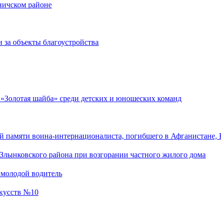
оничском районе
 за объекты благоустройства
 «Золотая шайба» среди детских и юношеских команд
 памяти воина-интернационалиста, погибшего в Афганистане, 
Злынковского района при возгорании частного жилого дома
 молодой водитель
скусств №10