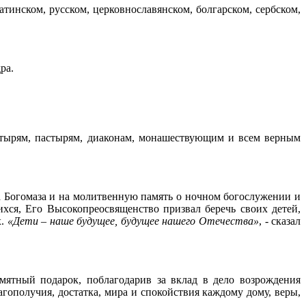
тинском, русском, церковнославянском, болгарском, сербском,
ра.
тырям, пастырям, диаконам, монашествующим и всем верным
 Богомаза и на молитвенную память о ночном богослужении и
хся, Его Высокопреосвященство призвал беречь своих детей,
х.
«Дети – наше будущее, будущее нашего Отечества»
, - сказал
ятный подарок, поблагодарив за вклад в дело возрождения
гополучия, достатка, мира и спокойствия каждому дому, веры,