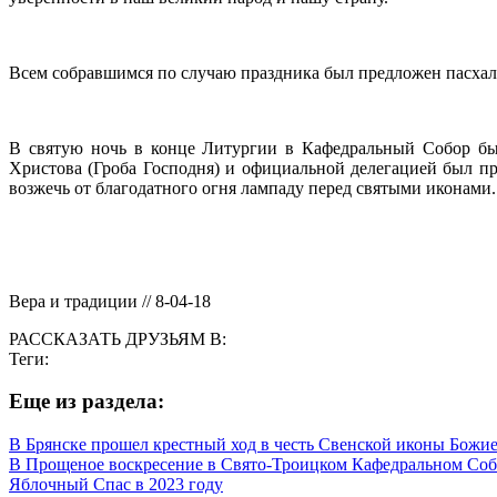
Всем собравшимся по случаю праздника был предложен пасха
В святую ночь в конце Литургии в Кафедральный Собор был
Христова (Гроба Господня) и официальной делегацией был пр
возжечь от благодатного огня лампаду перед святыми иконам
Вера и традиции // 8-04-18
РАССКАЗАТЬ ДРУЗЬЯМ В:
Теги:
Eще из раздела:
В Брянске прошел крестный ход в честь Свенской иконы Божи
В Прощеное воскресение в Свято-Троицком Кафедральном Собо
Яблочный Спас в 2023 году