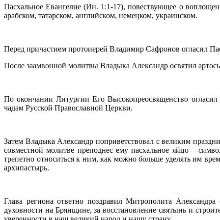
Пасхальное Евангелие (Ин. 1:1-17), повествующее о воплощен
арабском, татарском, английском, немецком, украинском.
Перед причастием протоиерей Владимир Сафронов огласил Пас
После заамвонной молитвы Владыка Александр освятил артос
По окончании Литургии Его Высокопреосвященство огласил 
чадам Русской Православной Церкви.
Затем Владыка Александр поприветствовал с великим праздн
совместной молитве преподнес ему пасхальное яйцо – симво
трепетно относиться к ним, как можно больше уделять им врем
архипастырь.
Глава региона ответно поздравил Митрополита Александра 
духовности на Брянщине, за восстановление святынь и строит
уверенности в наш великий народ и нашу страну.