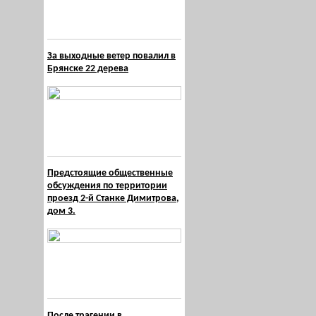
За выходные ветер повалил в
Брянске 22 дерева
Предстоящие общественные
обсуждения по территории
проезд 2-й Станке Димитрова,
дом 3.
После трагении в