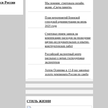
ся России
Мы помним: стартовала онлайн-
акция «Свеча памяти»
План мероприятий Брянской
городской администрации на июнь
2025 года
Cтартовал прием заявок на
компенсацию расходов на проведение
научно-исследовательских и опытно-
конструкторских работ
Российский экспортный центр
рассказал о мерах господдержки
экспортеров
Артем Осипенко в 12-й раз завоевал
золото чемпионата России по самбо
СТИЛЬ ЖИЗНИ