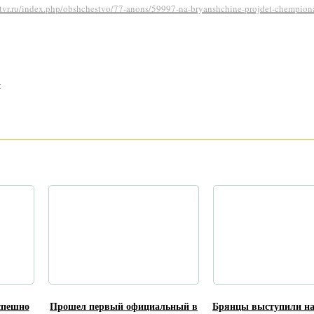
-tvr.ru/index.php/obshchestvo/77-anons/59997-na-bryanshchine-projdet-chempio
:
спешно
Прошел первый официальный в
Брянцы выступили на 