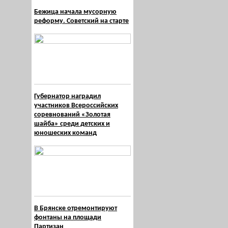
Бежица начала мусорную
реформу. Советский на старте
Губернатор наградил
участников Всероссийских
соревнований «Золотая
шайба» среди детских и
юношеских команд
В Брянске отремонтируют
фонтаны на площади
Партизан