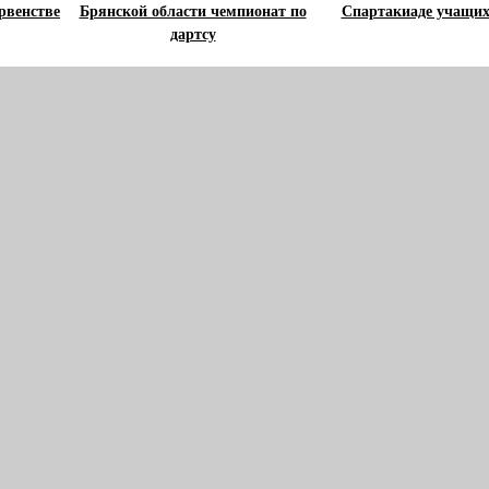
рвенстве
Брянской области чемпионат по
Спартакиаде учащих
дартсу