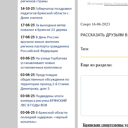
регионов страны
Источник:
https://www.br
14-10-25
Губернатор поздравил
педагогов Брянской области с
Днем учителя
Спорт 16-06-2023
17-06-25
За выходные ветер
повалил в Брянске 22 дерева
РАССКАЗАТЬ ДРУЗЬЯМ В
17-06-25
В День России
вручили юным жителям
региона паспорта гражданина
Теги:
Российской Федерации
03-06-25
На улице Горбатова
устанавливают новые
Eще из раздела:
остановочные комплексы
03-06-25
Предстоящие
общественные обсуждения по
территории проезд 2-й Станке
Димитрова, дом 3.
03-06-25
Подведены итоги
конкурса рисунка БРЯНСКИЙ
ЛЕС В ГОДЫ ВОВ
03-06-25
В Брянской области
полицией задержан «черный
копатель»
Брянские спортсмены у