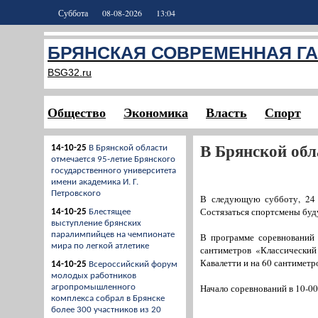
Суббота
08-08-2026
13:04
БРЯНСКАЯ СОВРЕМЕННАЯ ГА
BSG32.ru
Общество
Экономика
Власть
Спорт
В Брянской обл
14-10-25
В Брянской области
отмечается 95-летие Брянского
государственного университета
имени академика И. Г.
Петровского
В следующую субботу, 24 
Состязаться спортсмены буд
14-10-25
Блестящее
выступление брянских
паралимпийцев на чемпионате
В программе соревнований
мира по легкой атлетике
сантиметров «Классический
Кавалетти и на 60 сантимет
14-10-25
Всероссийский форум
молодых работников
Начало соревнований в 10-00
агропромышленного
комплекса собрал в Брянске
более 300 участников из 20