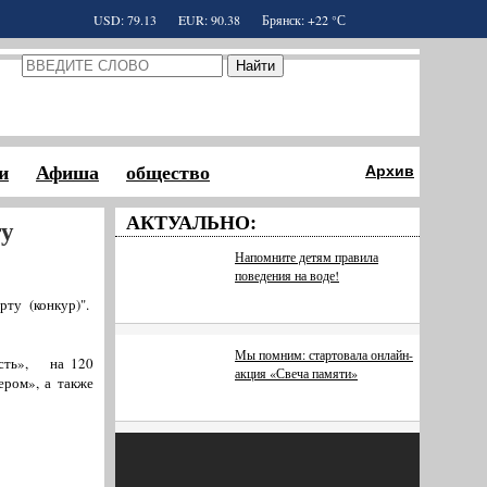
USD: 79.13
EUR: 90.38
Брянск: +22 °С
и
Афиша
общество
Архив
АКТУАЛЬНО:
ту
Напомните детям правила
поведения на воде!
ту (конкур)".
Мы помним: стартовала онлайн-
ость», на 120
акция «Свеча памяти»
ером», а также