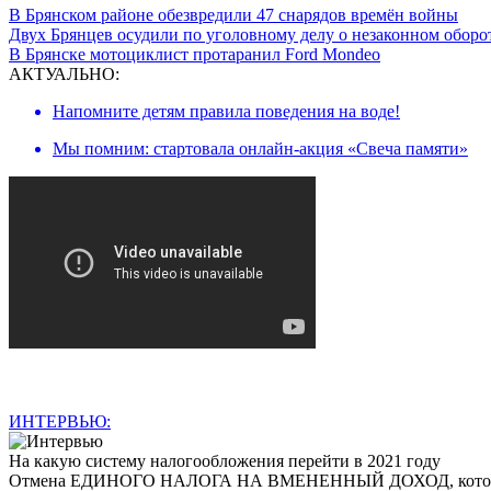
В Брянском районе обезвредили 47 снарядов времён войны
Двух Брянцев осудили по уголовному делу о незаконном оборо
В Брянске мотоциклист протаранил Ford Mondeo
АКТУАЛЬНО:
Напомните детям правила поведения на воде!
Мы помним: стартовала онлайн-акция «Свеча памяти»
ИНТЕРВЬЮ:
На какую систему налогообложения перейти в 2021 году
Отмена ЕДИНОГО НАЛОГА НА ВМЕНЕННЫЙ ДОХОД, которая произ