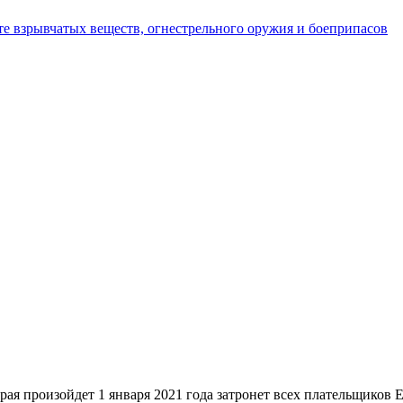
те взрывчатых веществ, огнестрельного оружия и боеприпасов
ойдет 1 января 2021 года затронет всех плательщиков ЕНВД