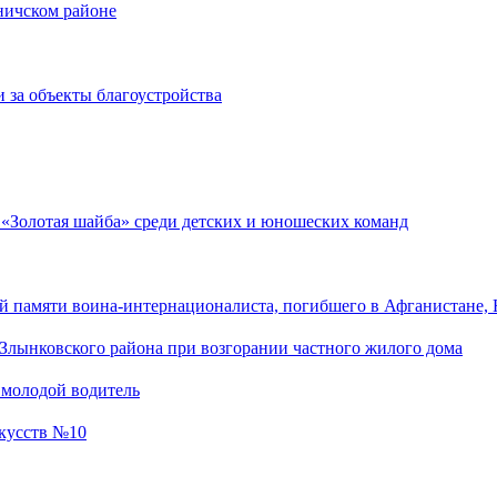
оничском районе
 за объекты благоустройства
 «Золотая шайба» среди детских и юношеских команд
 памяти воина-интернационалиста, погибшего в Афганистане, 
Злынковского района при возгорании частного жилого дома
 молодой водитель
скусств №10