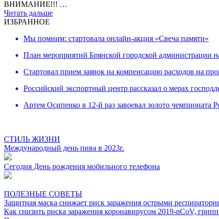
ВНИМАНИЕ!!! …
Читать дальше
ИЗБРАННОЕ
Мы помним: стартовала онлайн-акция «Свеча памяти»
План мероприятий Брянской городской администрации н
Cтартовал прием заявок на компенсацию расходов на про
Российский экспортный центр рассказал о мерах господ
Артем Осипенко в 12-й раз завоевал золото чемпионата Р
СТИЛЬ ЖИЗНИ
Международный день пива в 2023г.
Сегодня День рождения мобильного телефона
ПОЛЕЗНЫЕ СОВЕТЫ
Защитная маска снижает риск заражения острыми респирато
Как снизить риска заражения коронавирусом 2019-nCoV, грип