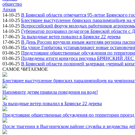
общество
Архив
14-10-25
В Брянской области отмечается 95-летие Брянского го
14-10-25
Блестящее выступление брянских паралимпийцев на ч
14-10-25
Всероссийский форум молодых работников агропромыш
14-10-25
Губернатор поздравил педагогов Брянской области с 
17-06-25
За выходные ветер повалил в Брянске 22 дерева
17-06-25
В День России вручили юным жителям региона паспо
03-06-25
На улице Горбатова устанавливают новые остановоч
03-06-25
Предстоящие общественные обсуждения по территории
03-06-25
Подведены итоги конкурса рисунка БРЯНСКИЙ ЛЕ
03-06-25
В Брянской области полицией задержан «черный копа
САМОЕ ЧИТАЕМОЕ
Блестящее выступление брянских паралимпийцев на чемпионат
Напомните детям правила поведения на воде!
За выходные ветер повалил в Брянске 22 дерева
Предстоящие общественные обсуждения по территории проезд 
После трагении в Выгоничском районе службы и ведомства де