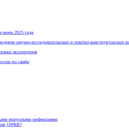
а июнь 2025 года
ведение научно-исследовательских и опытно-конструкторских р
держки экспортеров
оссии по самбо
рными вирусными инфекциями
пом, ОРВИ?