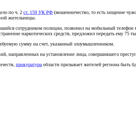
ело по ч. 2
ст. 159 УК РФ
(мошенничество, то есть хищение чуж
тной жительницы.
вившийся сотрудником полиции, позвонил на мобильный телефон 
странение наркотических средств, предложил передать ему 75 ты
требуемую сумму на счет, указанный злоумышленником.
вий, направленных на установление лица, совершившего престу
ичеств,
прокуратура
области призывает жителей региона быть б