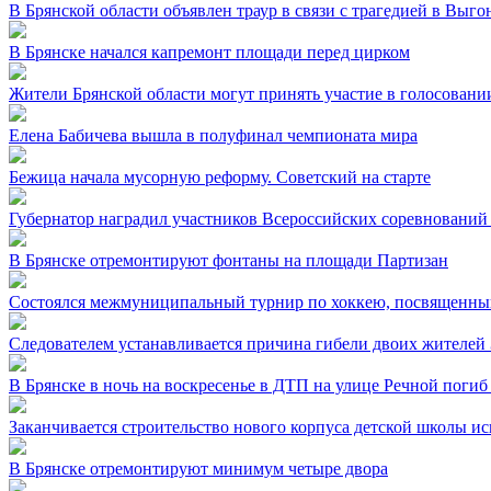
В Брянской области объявлен траур в связи с трагедией в Выг
В Брянске начался капремонт площади перед цирком
Жители Брянской области могут принять участие в голосовании
Елена Бабичева вышла в полуфинал чемпионата мира
Бежица начала мусорную реформу. Советский на старте
Губернатор наградил участников Всероссийских соревнований
В Брянске отремонтируют фонтаны на площади Партизан
Состоялся межмуниципальный турнир по хоккею, посвященный
Следователем устанавливается причина гибели двоих жителей 
В Брянске в ночь на воскресенье в ДТП на улице Речной погиб
Заканчивается строительство нового корпуса детской школы и
В Брянске отремонтируют минимум четыре двора