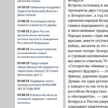
регионов страны
Встреча состоялась в ка
14-10-25
Губернатор поздравил
президенты двух госуд
педагогов Брянской области с
и Белоруссии», а год с
Днем учителя
единения народов Белар
17-06-25
За выходные ветер
символ неразрывного ду
повалил в Брянске 22 дерева
и многовековые традиц
17-06-25
В День России
Народы наших стран вм
вручили юным жителям
региона паспорта гражданина
врагами, вместе отсто
Российской Федерации
войны, заплатив за это
03-06-25
На улице Горбатова
высокие потери. Белор
устанавливают новые
и суровым напоминанием
остановочные комплексы
мы вместе отметили 70
03-06-25
Предстоящие
«Сегодня мы обязаны сд
общественные обсуждения по
мирного будущего — эт
территории проезд 2-й Станке
Димитрова, дом 3.
брянцы, дорожим тради
Думаю, ни один регион 
03-06-25
Подведены итоги
конкурса рисунка БРЯНСКИЙ
у каждого из нас есть 
ЛЕС В ГОДЫ ВОВ
российско-белорусских 
03-06-25
В Брянской области
и обогащаются», — ска
полицией задержан «черный
Беларусь и Россия уве
копатель»
охватывает практически