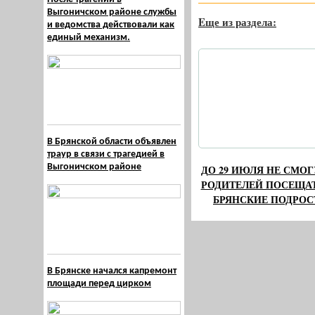
Выгоничском районе службы
Eще из раздела:
и ведомства действовали как
единый механизм.
В Брянской области объявлен
траур в связи с трагедией в
Выгоничском районе
ДО 29 ИЮЛЯ НЕ СМОГ
РОДИТЕЛЕЙ ПОСЕЩАТ
БРЯНСКИЕ ПОДРОС
В Брянске начался капремонт
площади перед цирком