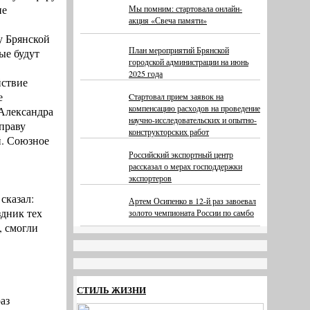
ие
Мы помним: стартовала онлайн-
акция «Свеча памяти»
у Брянской
План мероприятий Брянской
ые будут
городской администрации на июнь
2025 года
йствие
е
Cтартовал прием заявок на
компенсацию расходов на проведение
 Александра
научно-исследовательских и опытно-
праву
конструкторских работ
й. Союзное
Российский экспортный центр
рассказал о мерах господдержки
экспортеров
сказал:
Артем Осипенко в 12-й раз завоевал
здник тех
золото чемпионата России по самбо
, смогли
СТИЛЬ ЖИЗНИ
аз