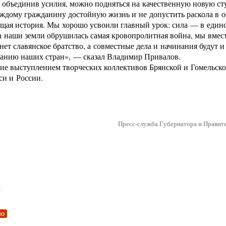
о объединив усилия, можно подняться на качественную новую ст
аждому гражданину достойную жизнь и не допустить раскола в о
бщая история. Мы хорошо усвоили главный урок: сила — в един
на наши земли обрушилась самая кровопролитная война, мы вмес
нет славянское братство, а совместные дела и начинания будут и
танию наших стран», — сказал Владимир Привалов.
ие выступлением творческих коллективов Брянской и Гомельско
си и России.
Пресс-служба Губернатора и Правите
:
во