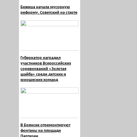
Бежица начала мусорную
реформу. Советский на старте
Губернатор наградил
участников Всероссийских
соревнований «Золотая
шайба» среди детских и
юношеских команд
В Брянске отремонтируют
фонтаны на площади
Партизан