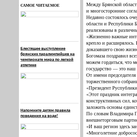
Между Брянской област
САМОЕ ЧИТАЕМОЕ
и многосторонние согл
Недавно состоялось оче
области и Республики Б
реализованы в различн
«Жизненно важные инте
крепло и расширялось. 
доказавшего свою жизн
Блестящее выступление
брянских паралимпийцев на
Богомаза поздравил все
чемпионате мира по легкой
можем гордиться, что м
атлетике
государство — это наш 
От имени председателя
торжественного собран
«Президент Руспублики
«Этот праздник интегр
конструктивных сил, ко
заложить основы единст
Напомните детям правила
По словам Владимира П
поведения на воде!
внешнеторговым партне
«И ваш регион здесь з
«Многолетние добросос