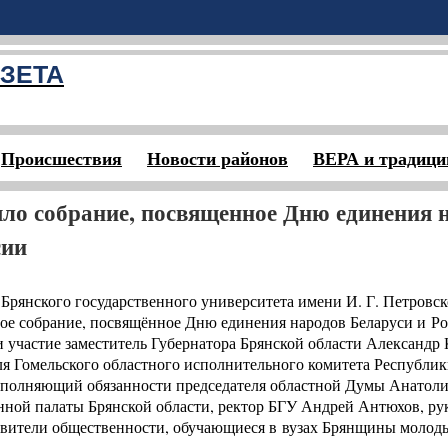
ЗЕТА
Происшествия
Новости районов
ВЕРА и традици
ло собрание, посвященное Дню единения 
сии
е Брянского государственного университета имени И. Г. Петровс
ное собрание, посвящённое Дню единения народов Беларуси и Ро
участие заместитель Губернатора Брянской области Александр 
ля Гомельского областного исполнительного комитета Республик
полняющий обязанности председателя областной Думы Анатоли
нной палаты Брянской области, ректор БГУ Андрей Антюхов, ру
тавители общественности, обучающиеся в вузах Брянщины молод