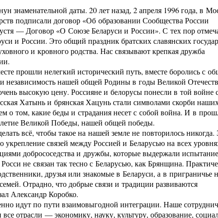
нун знаменательной даты. 20 лет назад, 2 апреля 1996 года, в Мо
арств подписали договор «Об образовании Сообщества России
пустя — Договор «О Союзе Беларуси и России». С тех пор отмеч
уси и России. Это общий праздник братских славянских государ
ховного и кровного родства. Нас связывают крепкая дружба
ии.
есте прошли нелегкий исторический путь, вместе боролись с о
яли независимость нашей общей Родины в годы Великой Отечест
 очень высокую цену. Россияне и белорусы понесли в той войне
усская Хатынь и брянская Хацунь стали символами скорби наши
 о том, какие беды и страдания несет с собой война. И в прош
-летие Великой Победы, нашей общей победы.
елать всё, чтобы такое на нашей земле не повторилось никогда. 
о укрепление связей между Россией и Беларусью на всех уровня
циями добрососедства и дружбы, которые выдержали испытание
Росси не связан так тесно с Беларусью, как Брянщина. Практич
родственники, друзья или знакомые в Беларуси, а в приграничье 
семей. Отрадно, что добрые связи и традиции развиваются
зал Александр Коробко.
ренно идут по пути взаимовыгодной интеграции. Наше сотрудни
 все отрасли — экономику, науку, культуру, образование, социа