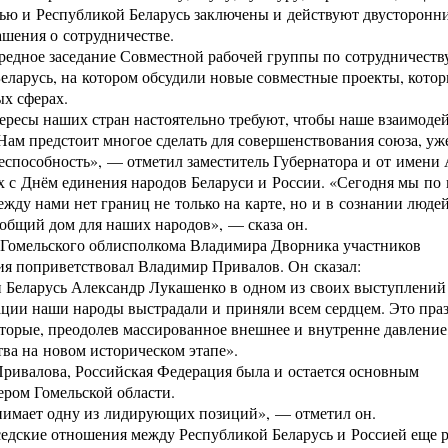
ью и Республикой Беларусь заключены и действуют двусторонн
ашения о сотрудничестве.
редное заседание Совместной рабочей группы по сотрудничеств
еларусь, на котором обсудили новые совместные проекты, котор
ых сферах.
ресы наших стран настоятельно требуют, чтобы наше взаимоде
Нам предстоит многое сделать для совершенствования союза, уж
еспособность», — отметил заместитель Губернатора и от имени
х с Днём единения народов Беларуси и России. «Сегодня мы по 
ежду нами нет границ не только на карте, но и в сознании люде
общий дом для наших народов», — сказа он.
 Гомельского облисполкома Владимира Дворника участников
ия поприветствовал Владимир Привалов. Он сказал:
 Беларусь Александр Лукашенко в одном из своих выступлений 
ации наши народы выстрадали и приняли всем сердцем. Это пра
торые, преодолев массированное внешнее и внутренне давление
ва на новом историческом этапе».
ривалова, Российская Федерация была и остается основным
ром Гомельской области.
анимает одну из лидирующих позиций», — отметил он.
едские отношения между Республикой Беларусь и Россией еще р