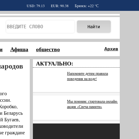
USD: 79.13
EUR: 90.38
Брянск: +22 °С
и
Афиша
общество
Архив
АКТУАЛЬНО:
народов
Напомните детям правила
поведения на воде!
кого
ссии.
Мы помним: стартовала онлайн-
Коробко,
акция «Свеча памяти»
и Беларусь
й Бугаев,
ководители
ые граждане