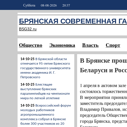
Суббота
08-08-2026
20:37
БРЯНСКАЯ СОВРЕМЕННАЯ ГА
BSG32.ru
Общество
Экономика
Власть
Спорт
В Брянске прош
14-10-25
В Брянской области
отмечается 95-летие Брянского
Беларуси и Рос
государственного университета
имени академика И. Г.
Петровского
1 апреля в актовом зал
14-10-25
Блестящее
выступление брянских
состоялось торжествен
паралимпийцев на чемпионате
В мероприятии приняли 
мира по легкой атлетике
заместитель председате
14-10-25
Всероссийский форум
Владимир Привалов, ис
молодых работников
председатель Обществе
агропромышленного
комплекса собрал в Брянске
города Брянска, предс
более 300 участников из 20
Беларуси.