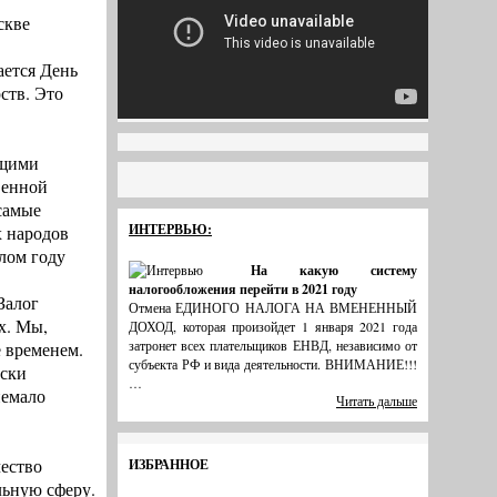
скве
ается День
ств. Это
бщими
венной
 самые
ИНТЕРВЬЮ:
х народов
лом году
На какую систему
налогообложения перейти в 2021 году
Залог
Отмена ЕДИНОГО НАЛОГА НА ВМЕНЕННЫЙ
х. Мы,
ДОХОД, которая произойдет 1 января 2021 года
затронет всех плательщиков ЕНВД, независимо от
 временем.
субъекта РФ и вида деятельности. ВНИМАНИЕ!!!
ески
…
немало
Читать дальше
чество
ИЗБРАННОЕ
льную сферу.