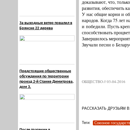
доказывают, что, тольк
развития, обеспечить к
У нас общие корни и о
народов. Когда 75 лет 
За выходные ветер повалил в
и победили. Пусть креп
Брянске 22 дерева
способствовать процве
Завершилось мероприят
Звучали песни о Белару
Предстоящие общественные
обсуждения по территории
ОБЩЕСТВО // 03-04-2016
проезд 2-й Станке Димитрова,
дом 3.
РАССКАЗАТЬ ДРУЗЬЯМ В
Теги:
Союзное государст
После трагении в