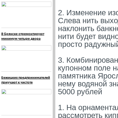
2. Изменение из
Слева нить выхо
наклонить банкн
В Брянске отремонтируют
нити будет видн
минимум четыре двора
просто радужный
3. Комбинирован
купонном поле н
памятника Ярос
Бежицких предпринимателей
нему водяной зна
приучают к чистоте
5000 рублей
1. На орнамента
рассмотреть кип