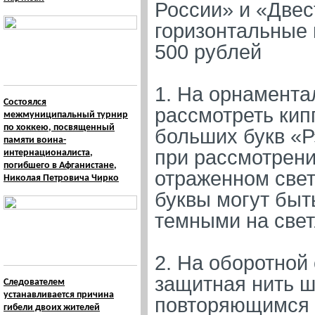
России» и «Двес
горизонтальные 
500 рублей
1. На орнамента
Состоялся
рассмотреть кип
межмуниципальный турнир
по хоккею, посвященный
больших букв «Р
памяти воина-
при рассмотрени
интернационалиста,
погибшего в Афганистане,
отраженном свет
Николая Петровича Чирко
буквы могут быт
темными на све
2. На оборотной
защитная нить ш
Следователем
устанавливается причина
повторяющимся 
гибели двоих жителей