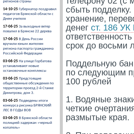
телефону 02 (с 
регионов страны
сбыть подделку.
14-10-25
Губернатор поздравил
педагогов Брянской области с
хранение, перев
Днем учителя
денег
ст. 186 УК
17-06-25
За выходные ветер
повалил в Брянске 22 дерева
ответственность
17-06-25
В День России
срок до восьми л
вручили юным жителям
региона паспорта гражданина
Российской Федерации
Поддельную бан
03-06-25
На улице Горбатова
устанавливают новые
по следующим п
остановочные комплексы
03-06-25
Предстоящие
100 рублей
общественные обсуждения по
территории проезд 2-й Станке
Димитрова, дом 3.
1. Водяные знак
03-06-25
Подведены итоги
конкурса рисунка БРЯНСКИЙ
четкие очертани
ЛЕС В ГОДЫ ВОВ
размытые края.
03-06-25
В Брянской области
полицией задержан «черный
копатель»