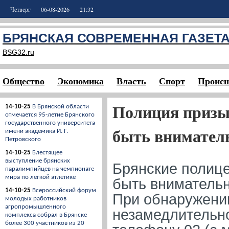
Четверг
06-08-2026
21:32
БРЯНСКАЯ СОВРЕМЕННАЯ ГАЗЕТ
BSG32.ru
Общество
Экономика
Власть
Спорт
Происш
Полиция призы
14-10-25
В Брянской области
отмечается 95-летие Брянского
государственного университета
быть вниматель
имени академика И. Г.
Петровского
14-10-25
Блестящее
выступление брянских
Брянские полице
паралимпийцев на чемпионате
мира по легкой атлетике
быть вниматель
14-10-25
Всероссийский форум
При обнаружени
молодых работников
агропромышленного
незамедлительн
комплекса собрал в Брянске
более 300 участников из 20