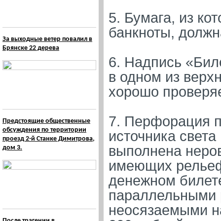
5. Бумага, из к
банкноты, должн
За выходные ветер повалил в
Брянске 22 дерева
6. Надпись «Бил
в одном из верх
хорошо проверяе
7. Перфорация п
Предстоящие общественные
обсуждения по территории
источника света
проезд 2-й Станке Димитрова,
выполнена неро
дом 3.
имеющих рельеф 
денежном билет
параллельными 
неосязаемыми н
После трагении в