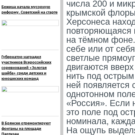
числа 200 и мик
Бежица начала мусорную
крымской флоры
реформу. Советский на старте
Херсонеса наход
повторяющаяся 
на тёмном фоне.
себе или от себ
светлые прямоуг
Губернатор наградил
участников Всероссийских
двигаются вверх
соревнований «Золотая
шайба» среди детских и
нить под острым
юношеских команд
ней появляется 
однотонном поле
«Россия». Если 
это поле под ос
номинала, кажда
В Брянске отремонтируют
На ощупь выдел
фонтаны на площади
Партизан