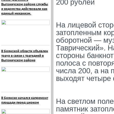
200 рублей
Выгоничском районе службы
и ведомства действовали как
единый механизм.
На лицевой сто
затопленным кор
оборотной — му
Таврический». Н
В Брянской области объявлен
стороны банкнот
траур в связи с трагедией в
Выгоничском районе
полоса с повто
числа 200, а на
выходят четыре 
В Брянске начался капремонт
На светлом поле
площади перед цирком
памятник затопл