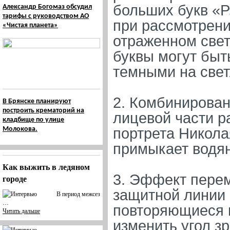
больших букв «Р
Александр Богомаз обсудил
тарифы с руководством АО
при рассмотрени
«Чистая планета»
отраженном свет
буквы могут быт
темными на све
2. Комбинирован
В Брянске планируют
построить крематорий на
лицевой части р
кладбище по улице
Молокова.
портрета Никола
примыкает водян
Как выжить в ледяном
3. Эффект пере
городе
защитной линии 
В период межсез
…
повторяющиеся 
Читать дальше
изменить угол з