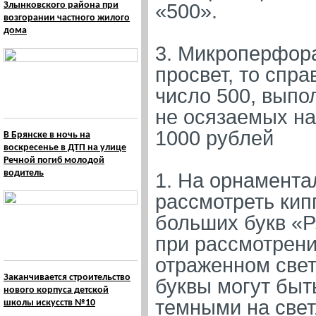
Злынковского района при
«500».
возгорании частного жилого
дома
3. Микроперфора
просвет, то спр
число 500, выпо
не осязаемых на
1000 рублей
В Брянске в ночь на
воскресенье в ДТП на улице
Речной погиб молодой
водитель
1. На орнамента
рассмотреть кип
больших букв «Р
при рассмотрени
отраженном свет
Заканчивается строительство
буквы могут быт
нового корпуса детской
темными на све
школы искусств №10