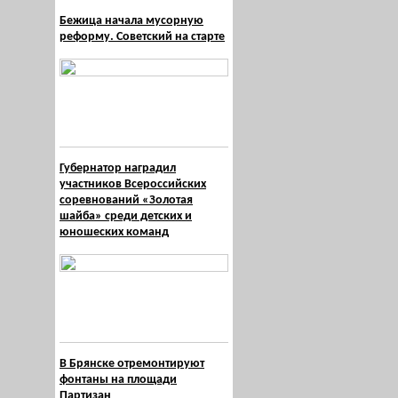
Бежица начала мусорную
реформу. Советский на старте
Губернатор наградил
участников Всероссийских
соревнований «Золотая
шайба» среди детских и
юношеских команд
В Брянске отремонтируют
фонтаны на площади
Партизан