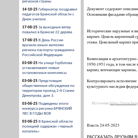
регионов страны
Документ содержит описание
14-10-25
Губернатор поздравил
Основными фасадами обращен
педагогов Брянской области с
Днем учителя
17-06-25
За выходные ветер
Исторические наружные и вн
повалил в Брянске 22 дерева
кирпич. Цоколь кирпичный ср
17-06-25
В День России
этажа. Цокольный карниз пря
вручили юным жителям
региона паспорта гражданина
Российской Федерации
Композиция и архитектурно-
03-06-25
На улице Горбатова
1950-1951 года, в том числе
устанавливают новые
карниз, венчающие карнизы, 
остановочные комплексы
Контролировать исполнение п
03-06-25
Предстоящие
культурного наследия федера
общественные обсуждения по
территории проезд 2-й Станке
Димитрова, дом 3.
Источник:
https://www.bra
03-06-25
Подведены итоги
конкурса рисунка БРЯНСКИЙ
ЛЕС В ГОДЫ ВОВ
03-06-25
В Брянской области
Власть 24-05-2023
полицией задержан «черный
копатель»
РАССКАЗАТЬ ДРУЗЬЯМ В