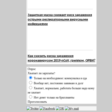
Защитная маска снижает риск заражения
острыми респираторными вирусными
инфекциями
Как снизить риска заражения
коронавирусом 2019-nCoV, гриппом, ОРВИ?
Опрос
Хватает ли зарплаты?
Только на необходимое: коммуналка и еда
Вообще нет, постоянно занимаю в долг
Хватает, нормально, работать больше надо кому
не хватает
Нет денег только на бриллианты
Проголосовать