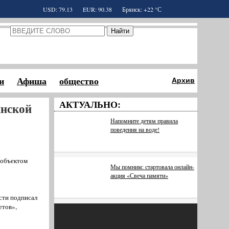
USD: 79.13
EUR: 90.38
Брянск: +22 °С
и
Афиша
общество
Архив
АКТУАЛЬНО:
янской
Напомните детям правила
поведения на воде!
 объектом
Мы помним: стартовала онлайн-
акция «Свеча памяти»
сти подписал
етов»,