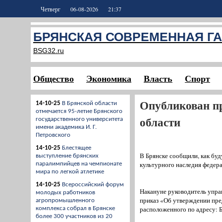
Четверг
06-08-2026
21:37
БРЯНСКАЯ СОВРЕМЕННАЯ ГА
BSG32.ru
Общество
Экономика
Власть
Спорт
Опубликован пр
14-10-25
В Брянской области
отмечается 95-летие Брянского
области
государственного университета
имени академика И. Г.
Петровского
14-10-25
Блестящее
В Брянске сообщили, как буд
выступление брянских
культурного наследия федера
паралимпийцев на чемпионате
мира по легкой атлетике
14-10-25
Всероссийский форум
Накануне руководитель упра
молодых работников
приказ «Об утверждении пре
агропромышленного
расположенного по адресу: Бр
комплекса собрал в Брянске
более 300 участников из 20