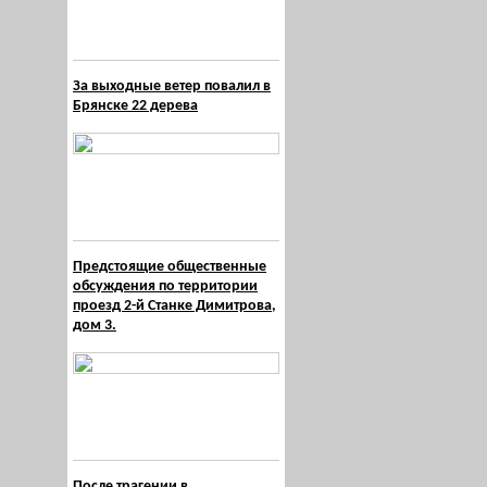
За выходные ветер повалил в
Брянске 22 дерева
Предстоящие общественные
обсуждения по территории
проезд 2-й Станке Димитрова,
дом 3.
После трагении в