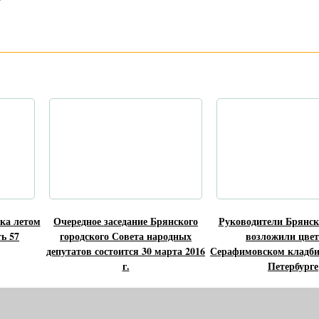
ка летом
Очередное заседание Брянского
Руководители Брянск
ь 57
городского Совета народных
возложили цве
депутатов состоится 30 марта 2016
Серафимовском кладби
г.
Петербурге