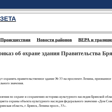
ЗЕТА
Происшествия
Новости районов
ВЕРА и традици
иказ об охране здания Правительства Бр
ут охранять правительственное здание № 33 на проспекте Ленина, признанное
льного значения.
вления по охране и сохранению историко-культурного наследия Брянской обла
дмета охраны объекта культурного наследия федерального значения «Дом Сов
янская область, г. Брянск, Ленина просп., 33».