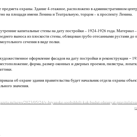
 предмета охраны. Здание 4-этажное, расположено в административном центр
о на площади имени Ленина и Театральную, торцом – к проспекту Ленина.
утренние капитальные стены на дату постройки – 1924-1926 года. Материал 
еднего выноса из плоскости стены, облицован грубо отесанными рустами до 
моугольного сечения в виде полки.
художественное оформление фасадов на дату постройки и реконструкции − 19
 местоположение, форма, размер оконных и дверных проемов, пилястры, лопат
аттики.
риказа об охране здания правительства будет начальник отдела охраны объек
льного значения.
gazeta.ru/news/2023/05/24/v-bryanske-soobshhili-kak-budut-ohranyat-pravitelstve
p
: