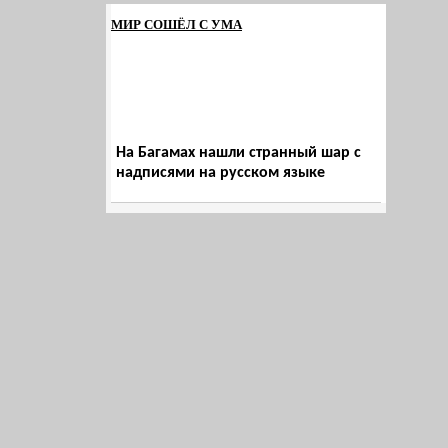
МИР СОШЁЛ С УМА
На Багамах нашли странный шар с
надписями на русском языке