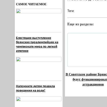
САМОЕ ЧИТАЕМОЕ
Теги:
Eще из раздела:
Блестящее выступление
брянских паралимпийцев на
чемпионате мира по легкой
атлетике
В Советском районе Брянс
будут функционироват
аттракционов
Напомните детям правила
поведения на воде!