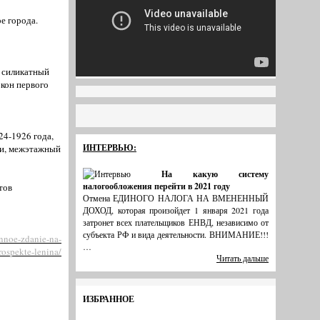
е города.
– силикатный
окон первого
24-1926 года,
ИНТЕРВЬЮ:
ки, межэтажный
На какую систему
налогообложения перейти в 2021 году
тов
Отмена ЕДИНОГО НАЛОГА НА ВМЕНЕННЫЙ
ДОХОД, которая произойдет 1 января 2021 года
затронет всех плательщиков ЕНВД, независимо от
субъекта РФ и вида деятельности. ВНИМАНИЕ!!!
nnoe-zdanie-na-
…
rospekte-lenina/
Читать дальше
ИЗБРАННОЕ