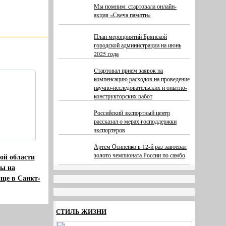
Мы помним: стартовала онлайн-
акция «Свеча памяти»
План мероприятий Брянской
городской администрации на июнь
2025 года
Cтартовал прием заявок на
компенсацию расходов на проведение
научно-исследовательских и опытно-
конструкторских работ
Российский экспортный центр
рассказал о мерах господдержки
экспортеров
Артем Осипенко в 12-й раз завоевал
золото чемпионата России по самбо
ой области
ты на
ще в Санкт-
СТИЛЬ ЖИЗНИ