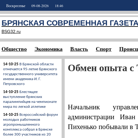
Воскресенье
09-08-2026
18:46
БРЯНСКАЯ СОВРЕМЕННАЯ ГАЗЕТ
BSG32.ru
Общество
Экономика
Власть
Спорт
Происш
Обмен опыта с
14-10-25
В Брянской области
отмечается 95-летие Брянского
государственного университета
имени академика И. Г.
Петровского
14-10-25
Блестящее
выступление брянских
паралимпийцев на чемпионате
Начальник управл
мира по легкой атлетике
администрации Ива
14-10-25
Всероссийский форум
молодых работников
Пихенько побывали в 
агропромышленного
комплекса собрал в Брянске
более 300 участников из 20