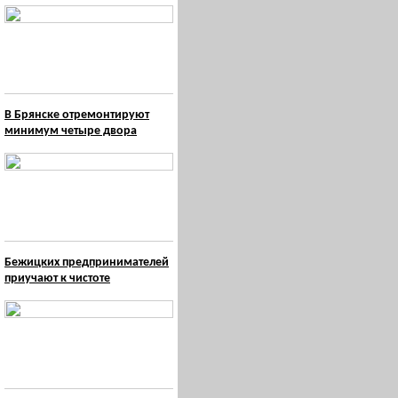
В Брянске отремонтируют
минимум четыре двора
Бежицких предпринимателей
приучают к чистоте