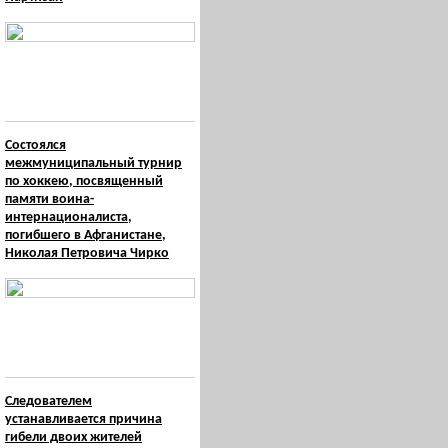
Состоялся
межмуниципальный турнир
по хоккею, посвященный
памяти воина-
интернационалиста,
погибшего в Афганистане,
Николая Петровича Чирко
Следователем
устанавливается причина
гибели двоих жителей