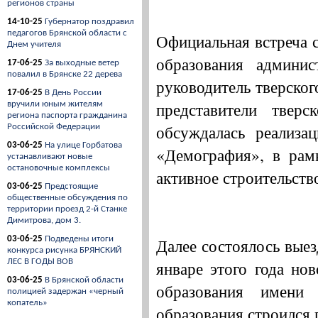
регионов страны
14-10-25
Губернатор поздравил
педагогов Брянской области с
Официальная встреча 
Днем учителя
образования админис
17-06-25
За выходные ветер
повалил в Брянске 22 дерева
руководитель тверског
17-06-25
В День России
представители твер
вручили юным жителям
региона паспорта гражданина
обсуждалась реализа
Российской Федерации
03-06-25
На улице Горбатова
«Демография», в рам
устанавливают новые
остановочные комплексы
активное строительств
03-06-25
Предстоящие
общественные обсуждения по
территории проезд 2-й Станке
Димитрова, дом 3.
03-06-25
Подведены итоги
Далее состоялось выез
конкурса рисунка БРЯНСКИЙ
ЛЕС В ГОДЫ ВОВ
январе этого года но
03-06-25
В Брянской области
образования имени
полицией задержан «черный
копатель»
образования строился 