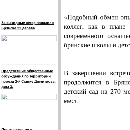
«Подобный обмен опы
За выходные ветер повалил в
коллег, как в плане 
Брянске 22 дерева
современного оснаще
брянские школы и дет
В завершении встреч
Предстоящие общественные
обсуждения по территории
продолжится в Брян
проезд 2-й Станке Димитрова,
дом 3.
детский сад на 270 м
мест.
После трагении в