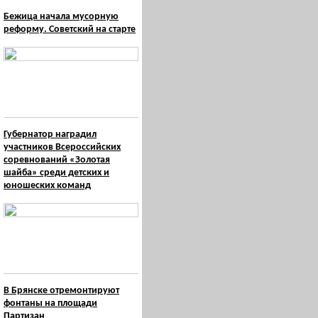
Бежица начала мусорную
реформу. Советский на старте
Губернатор наградил
участников Всероссийских
соревнований «Золотая
шайба» среди детских и
юношеских команд
В Брянске отремонтируют
фонтаны на площади
Партизан