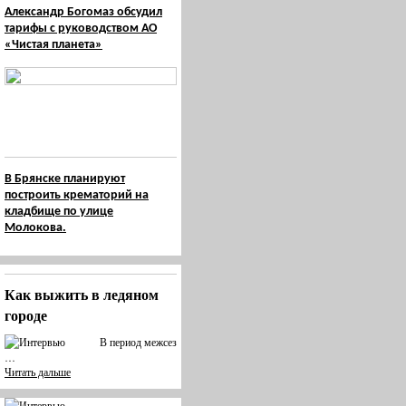
Александр Богомаз обсудил
тарифы с руководством АО
«Чистая планета»
В Брянске планируют
построить крематорий на
кладбище по улице
Молокова.
Как выжить в ледяном
городе
В период межсез
…
Читать дальше