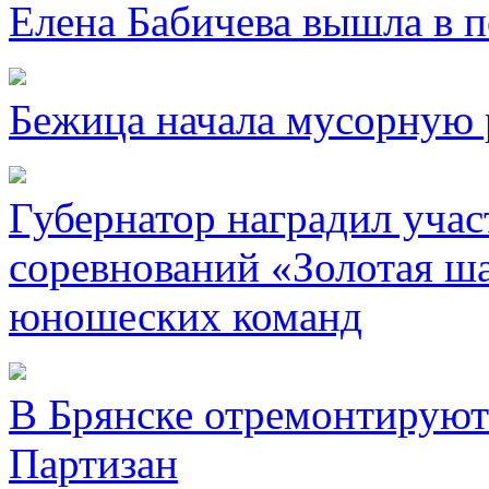
Елена Бабичева вышла в 
Бежица начала мусорную 
Губернатор наградил уча
соревнований «Золотая ша
юношеских команд
В Брянске отремонтируют
Партизан