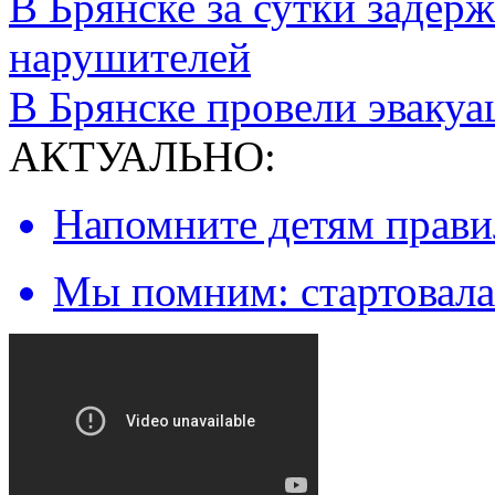
В Брянске за сутки задер
нарушителей
В Брянске провели эваку
АКТУАЛЬНО:
Напомните детям правил
Мы помним: стартовала