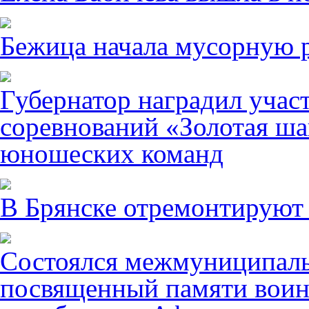
Бежица начала мусорную р
Губернатор наградил учас
соревнований «Золотая ша
юношеских команд
В Брянске отремонтируют
Состоялся межмуниципаль
посвященный памяти воин