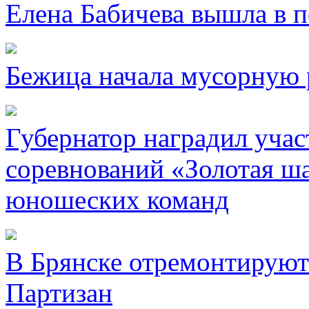
Елена Бабичева вышла в 
Бежица начала мусорную 
Губернатор наградил уча
соревнований «Золотая ша
юношеских команд
В Брянске отремонтируют
Партизан