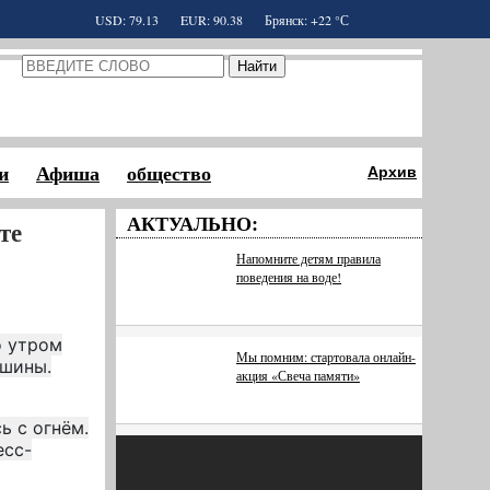
USD: 79.13
EUR: 90.38
Брянск: +22 °С
и
Афиша
общество
Архив
АКТУАЛЬНО:
те
Напомните детям правила
поведения на воде!
о утром
Мы помним: стартовала онлайн-
ашины.
акция «Свеча памяти»
ь с огнём.
есс-