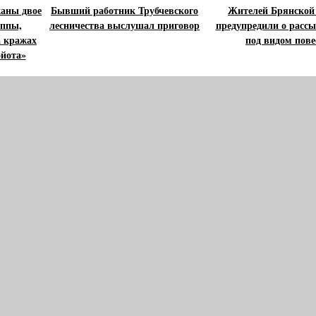
жаны двое
Бывший работник Трубчевского
Жителей Брянской
уппы,
лесничества выслушал приговор
предупредили о рассы
а кражах
под видом пове
йота»