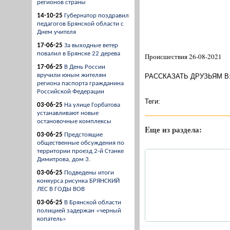
регионов страны
14-10-25
Губернатор поздравил
педагогов Брянской области с
Днем учителя
17-06-25
За выходные ветер
повалил в Брянске 22 дерева
Происшествия 26-08-2021
17-06-25
В День России
вручили юным жителям
РАССКАЗАТЬ ДРУЗЬЯМ В
региона паспорта гражданина
Российской Федерации
Теги:
03-06-25
На улице Горбатова
устанавливают новые
остановочные комплексы
Eще из раздела:
03-06-25
Предстоящие
общественные обсуждения по
территории проезд 2-й Станке
Димитрова, дом 3.
03-06-25
Подведены итоги
конкурса рисунка БРЯНСКИЙ
ЛЕС В ГОДЫ ВОВ
03-06-25
В Брянской области
полицией задержан «черный
копатель»