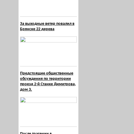
За выходные ветер повалил в
Брянске 22 дерева
Предстоящие общественные
обсуждения по территории
проезд 2-й Станке Димитрова,
дом 3.
После трагении в