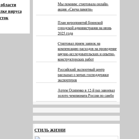
 области
Мы помним: стартовала онлайн-
акция «Свеча памяти»
лке вируса
сток
План мероприятий Брянской
городской администрации на июнь
2025 года
Cтартовал прием заявок на
компенсацию расходов на проведение
научно-исследовательских и опытно-
конструкторских работ
Российский экспортный центр
рассказал о мерах господдержки
экспортеров
Артем Осипенко в 12-й раз завоевал
золото чемпионата России по самбо
СТИЛЬ ЖИЗНИ