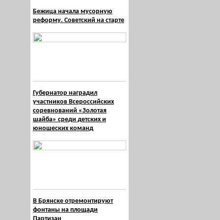
Бежица начала мусорную
реформу. Советский на старте
Губернатор наградил
участников Всероссийских
соревнований «Золотая
шайба» среди детских и
юношеских команд
В Брянске отремонтируют
фонтаны на площади
Партизан