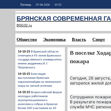
Пятница
07-08-2026
03:52
БРЯНСКАЯ СОВРЕМЕННАЯ ГА
BSG32.ru
Общество
Экономика
Власть
Спорт
В поселке Хода
14-10-25
В Брянской области
отмечается 95-летие Брянского
пожара
государственного университета
имени академика И. Г.
Петровского
14-10-25
Блестящее
Сегодня, 26 августа
выступление брянских
паралимпийцев на чемпионате
загорелся жилой до
мира по легкой атлетике
14-10-25
Всероссийский форум
Сотрудники пожарно
молодых работников
агропромышленного
В результате пожара
комплекса собрал в Брянске
службе МЧС региона
более 300 участников из 20