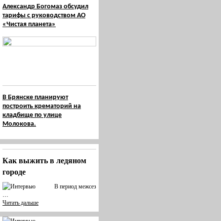
Александр Богомаз обсудил
тарифы с руководством АО
«Чистая планета»
В Брянске планируют
построить крематорий на
кладбище по улице
Молокова.
Как выжить в ледяном
городе
В период межсез
…
Читать дальше