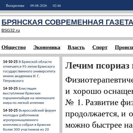
Воскресенье
09-08-2026
02:46
БРЯНСКАЯ СОВРЕМЕННАЯ ГАЗЕТ
BSG32.ru
Общество
Экономика
Власть
Спорт
Происш
Лечим псориаз 
14-10-25
В Брянской области
отмечается 95-летие Брянского
государственного университета
Физиотерапевтич
имени академика И. Г.
Петровского
и хорошо оснаще
14-10-25
Блестящее
выступление брянских
паралимпийцев на чемпионате
№ 1. Развитие фи
мира по легкой атлетике
продолжается, и о
14-10-25
Всероссийский форум
молодых работников
агропромышленного
можно быстрее на
комплекса собрал в Брянске
более 300 участников из 20