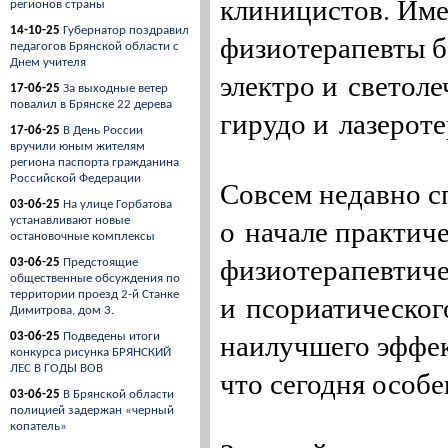
клиницистов. Име
регионов страны
14-10-25
Губернатор поздравил
физиотерапевты 
педагогов Брянской области с
Днем учителя
электро и светоле
17-06-25
За выходные ветер
повалил в Брянске 22 дерева
гирудо и лазерот
17-06-25
В День России
вручили юным жителям
региона паспорта гражданина
Российской Федерации
Совсем недавно с
03-06-25
На улице Горбатова
о начале практич
устанавливают новые
остановочные комплексы
физиотерапевтиче
03-06-25
Предстоящие
общественные обсуждения по
территории проезд 2-й Станке
и псориатическог
Димитрова, дом 3.
наилучшего эффек
03-06-25
Подведены итоги
конкурса рисунка БРЯНСКИЙ
ЛЕС В ГОДЫ ВОВ
что сегодня особе
03-06-25
В Брянской области
полицией задержан «черный
копатель»