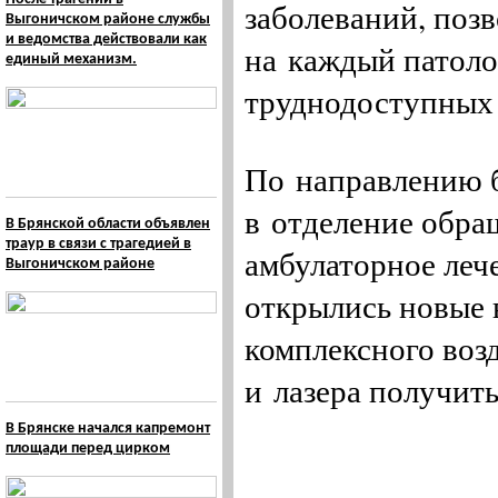
заболеваний, позв
Выгоничском районе службы
и ведомства действовали как
на каждый патоло
единый механизм.
труднодоступных 
По направлению б
в отделение обра
В Брянской области объявлен
траур в связи с трагедией в
амбулаторное лече
Выгоничском районе
открылись новые
комплексного воз
и лазера получит
В Брянске начался капремонт
площади перед цирком