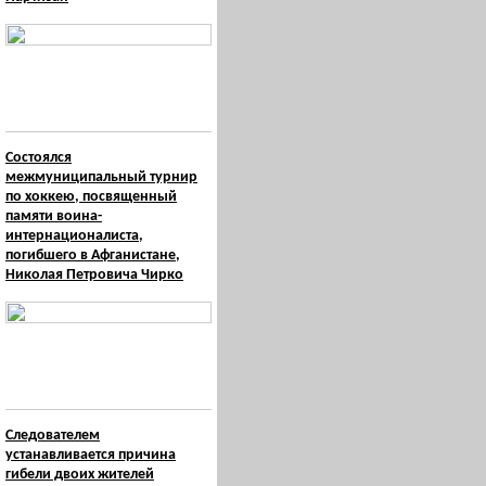
Состоялся
межмуниципальный турнир
по хоккею, посвященный
памяти воина-
интернационалиста,
погибшего в Афганистане,
Николая Петровича Чирко
Следователем
устанавливается причина
гибели двоих жителей