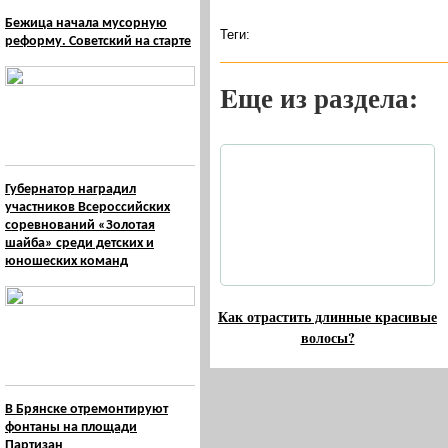
Бежица начала мусорную
Теги:
реформу. Советский на старте
Eще из раздела:
Губернатор наградил
участников Всероссийских
соревнований «Золотая
шайба» среди детских и
юношеских команд
Как отрастить длинные красивые
волосы?
В Брянске отремонтируют
фонтаны на площади
Партизан