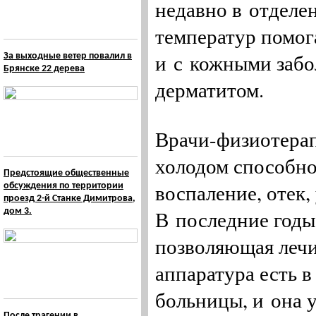
недавно в отделе
температур помог
и с кожными забо
За выходные ветер повалил в
Брянске 22 дерева
дерматитом.
Врачи-физиотерап
холодом способно 
Предстоящие общественные
воспаление, отек
обсуждения по территории
проезд 2-й Станке Димитрова,
дом 3.
В последние годы
позволяющая лечи
аппаратура есть 
больницы, и она 
После трагении в