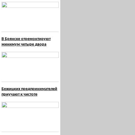
В Брянске отремонтируют
минимум четыре двора
Бежицких предпринимателей
приучают к чистоте