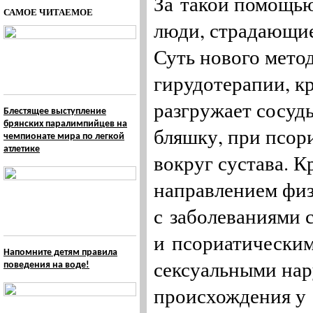
За такой помощью
САМОЕ ЧИТАЕМОЕ
люди, страдающие
Суть нового мет
гирудотерапии, к
разгружает сосуд
Блестящее выступление
брянских паралимпийцев на
бляшку, при псор
чемпионате мира по легкой
атлетике
вокруг сустава. 
направлением фи
с заболеваниями
и псориатическим
Напомните детям правила
сексуальными на
поведения на воде!
происхождения у 