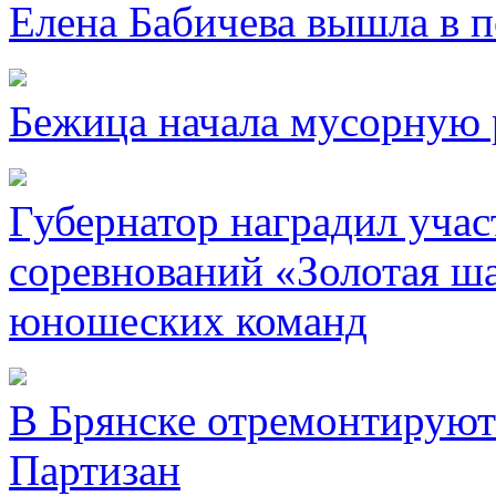
Елена Бабичева вышла в 
Бежица начала мусорную 
Губернатор наградил уча
соревнований «Золотая ша
юношеских команд
В Брянске отремонтируют
Партизан