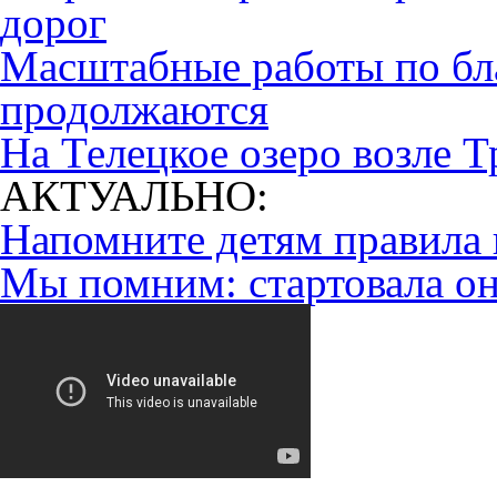
дорог
Масштабные работы по бл
продолжаются
На Телецкое озеро возле Т
АКТУАЛЬНО:
Напомните детям правила 
Мы помним: стартовала он