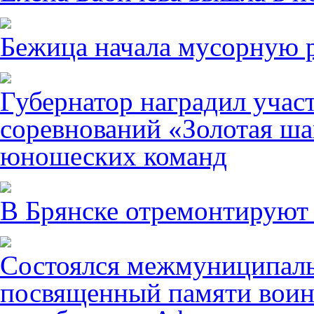
Бежица начала мусорную р
Губернатор наградил учас
соревнований «Золотая ша
юношеских команд
В Брянске отремонтируют
Состоялся межмуниципаль
посвященный памяти воин