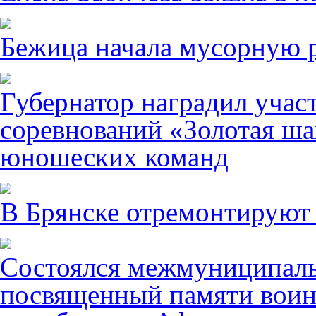
Бежица начала мусорную р
Губернатор наградил учас
соревнований «Золотая ша
юношеских команд
В Брянске отремонтируют
Состоялся межмуниципаль
посвященный памяти воин