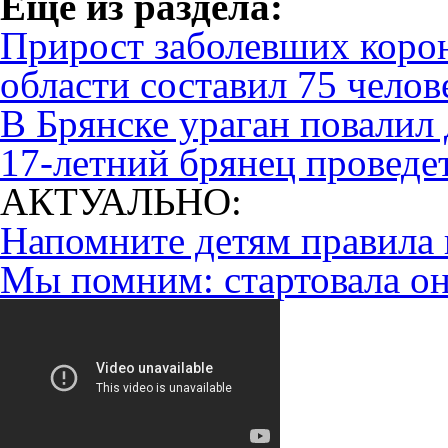
Eще из раздела:
Прирост заболевших корон
области составил 75 челов
В Брянске ураган повалил 
17-летний брянец проведет
АКТУАЛЬНО:
Напомните детям правила 
Мы помним: стартовала он