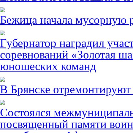
Бежица начала мусорную р
Губернатор наградил учас
соревнований «Золотая ша
юношеских команд
В Брянске отремонтируют
Состоялся межмуниципаль
посвященный памяти воин