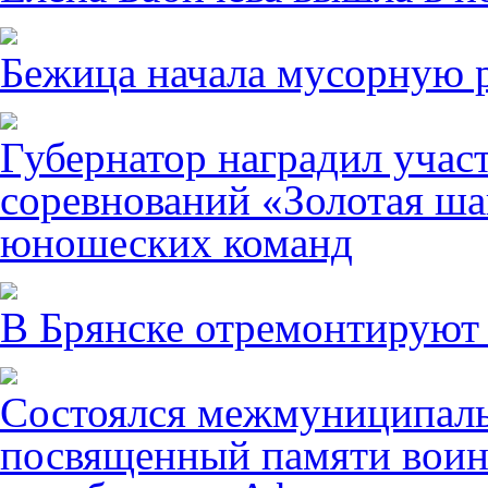
Бежица начала мусорную р
Губернатор наградил учас
соревнований «Золотая ша
юношеских команд
В Брянске отремонтируют
Состоялся межмуниципаль
посвященный памяти воин