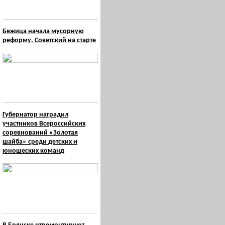
Бежица начала мусорную
реформу. Советский на старте
Губернатор наградил
участников Всероссийских
соревнований «Золотая
шайба» среди детских и
юношеских команд