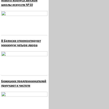
нового корпуса детской
школы искусств №10
В Брянске отремонтируют
минимум четыре двора
Бежицких предпринимателей
приучают к чистоте