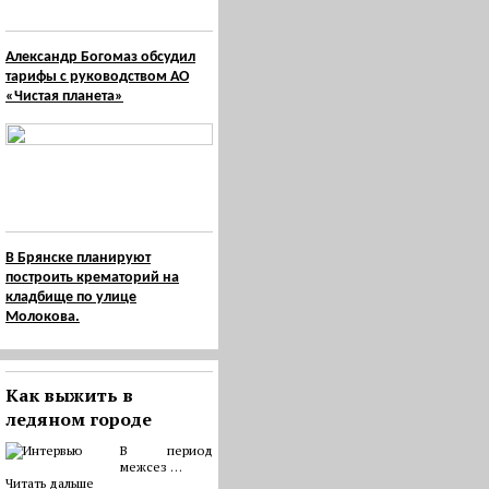
Александр Богомаз обсудил
тарифы с руководством АО
«Чистая планета»
В Брянске планируют
построить крематорий на
кладбище по улице
Молокова.
Как выжить в
ледяном городе
В период
межсез …
Читать дальше