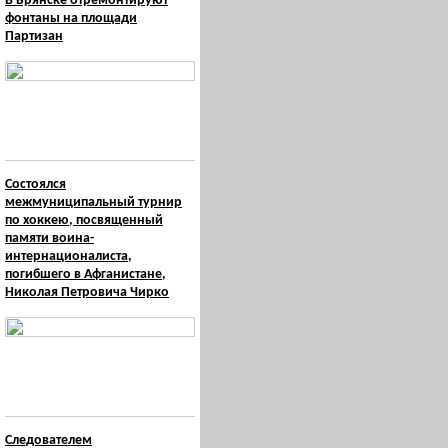
В Брянске отремонтируют
фонтаны на площади
Партизан
Состоялся
межмуниципальный турнир
по хоккею, посвященный
памяти воина-
интернационалиста,
погибшего в Афганистане,
Николая Петровича Чирко
Следователем