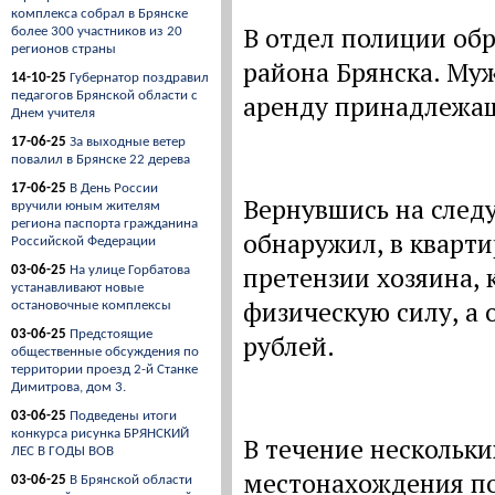
комплекса собрал в Брянске
В отдел полиции обр
более 300 участников из 20
регионов страны
района Брянска. Муж
14-10-25
Губернатор поздравил
педагогов Брянской области с
аренду принадлежащ
Днем учителя
17-06-25
За выходные ветер
повалил в Брянске 22 дерева
17-06-25
В День России
Вернувшись на след
вручили юным жителям
региона паспорта гражданина
обнаружил, в кварти
Российской Федерации
претензии хозяина,
03-06-25
На улице Горбатова
устанавливают новые
физическую силу, а 
остановочные комплексы
03-06-25
Предстоящие
рублей.
общественные обсуждения по
территории проезд 2-й Станке
Димитрова, дом 3.
03-06-25
Подведены итоги
конкурса рисунка БРЯНСКИЙ
В течение нескольк
ЛЕС В ГОДЫ ВОВ
местонахождения по
03-06-25
В Брянской области