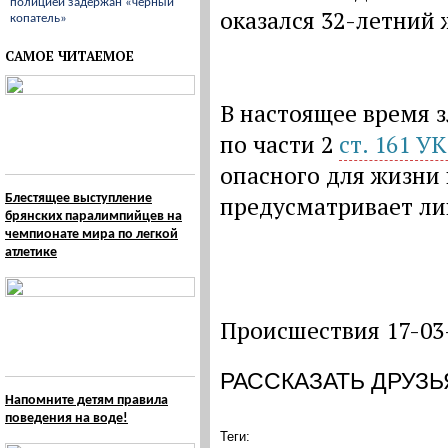
полицией задержан «черный
оказался 32-летний 
копатель»
САМОЕ ЧИТАЕМОЕ
В настоящее время 
по части 2
ст. 161 У
опасного для жизни 
Блестящее выступление
предусматривает ли
брянских паралимпийцев на
чемпионате мира по легкой
атлетике
Происшествия 17-03
РАССКАЗАТЬ ДРУЗЬ
Напомните детям правила
поведения на воде!
Теги: