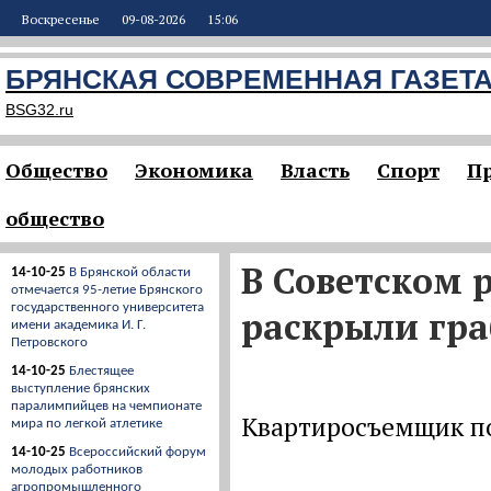
Воскресенье
09-08-2026
15:06
БРЯНСКАЯ СОВРЕМЕННАЯ ГАЗЕТ
BSG32.ru
Общество
Экономика
Власть
Спорт
П
общество
В Советском 
14-10-25
В Брянской области
отмечается 95-летие Брянского
государственного университета
раскрыли гр
имени академика И. Г.
Петровского
14-10-25
Блестящее
выступление брянских
паралимпийцев на чемпионате
Квартиросъемщик по
мира по легкой атлетике
14-10-25
Всероссийский форум
молодых работников
агропромышленного