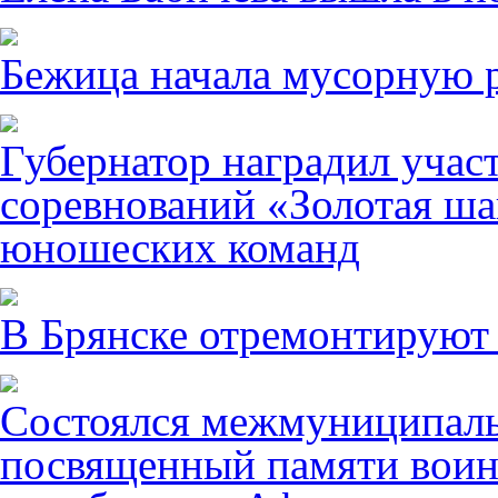
Бежица начала мусорную р
Губернатор наградил учас
соревнований «Золотая ша
юношеских команд
В Брянске отремонтируют
Состоялся межмуниципаль
посвященный памяти воин