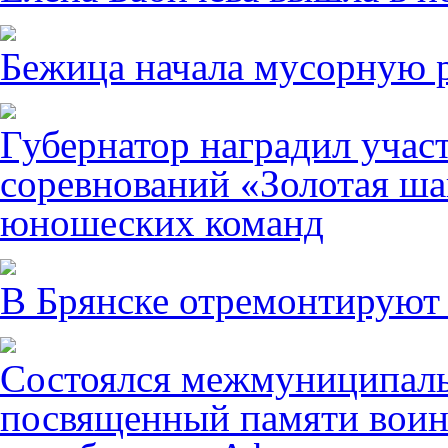
Бежица начала мусорную р
Губернатор наградил учас
соревнований «Золотая ша
юношеских команд
В Брянске отремонтируют
Состоялся межмуниципаль
посвященный памяти воин