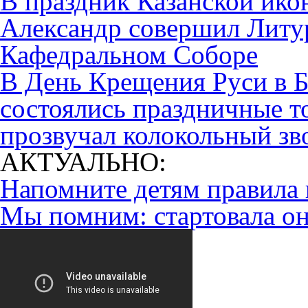
В праздник Казанской ик
Александр совершил Литу
Кафедральном Соборе
В День Крещения Руси в 
состоялись праздничные то
прозвучал колокольный зв
АКТУАЛЬНО:
Напомните детям правила 
Мы помним: стартовала он