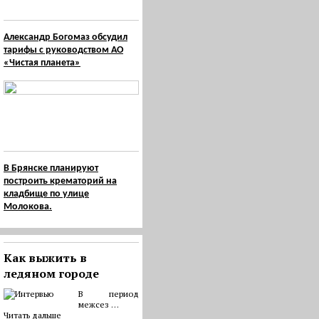
Александр Богомаз обсудил
тарифы с руководством АО
«Чистая планета»
В Брянске планируют
построить крематорий на
кладбище по улице
Молокова.
Как выжить в
ледяном городе
В период
межсез …
Читать дальше