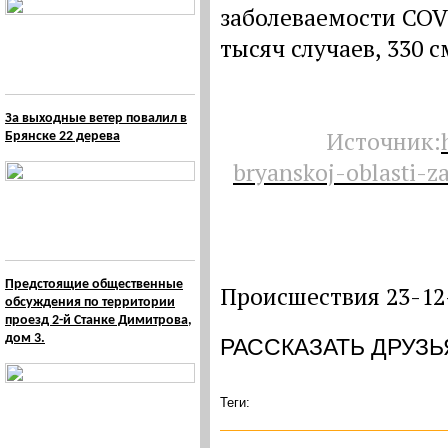
заболеваемости COVI
тысяч случаев, 330 
За выходные ветер повалил в
Источник:
Брянске 22 дерева
bryanskoj-oblasti-z
Предстоящие общественные
Происшествия 23-12
обсуждения по территории
проезд 2-й Станке Димитрова,
дом 3.
РАССКАЗАТЬ ДРУЗЬ
Теги: