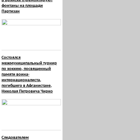
В Брянске отремонтируют
фонтаны на площади
Партизан
Состоялся
межмуниципальный турнир
по хоккею, посвященный
памяти воина-
интернационалиста,
погибшего в Афганистане,
Николая Петровича Чирко
Следователем