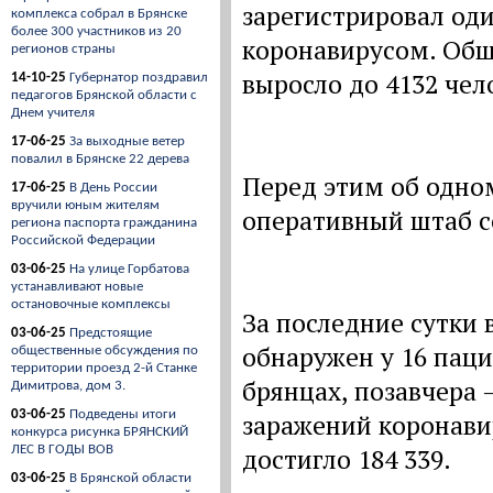
зарегистрировал од
комплекса собрал в Брянске
более 300 участников из 20
коронавирусом. Общ
регионов страны
выросло до 4132 чел
14-10-25
Губернатор поздравил
педагогов Брянской области с
Днем учителя
17-06-25
За выходные ветер
повалил в Брянске 22 дерева
Перед этим об одно
17-06-25
В День России
вручили юным жителям
оперативный штаб с
региона паспорта гражданина
Российской Федерации
03-06-25
На улице Горбатова
устанавливают новые
остановочные комплексы
За последние сутки 
03-06-25
Предстоящие
обнаружен у 16 паци
общественные обсуждения по
территории проезд 2-й Станке
брянцах, позавчера 
Димитрова, дом 3.
03-06-25
Подведены итоги
заражений коронави
конкурса рисунка БРЯНСКИЙ
ЛЕС В ГОДЫ ВОВ
достигло 184 339.
03-06-25
В Брянской области