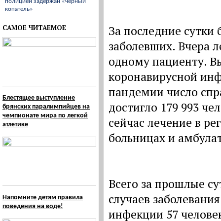
полицией задержан «черный
копатель»
САМОЕ ЧИТАЕМОЕ
За последние сутки
заболевших. Вчера л
одному пациенту. В
коронавирусной инфе
пандемии число спр
Блестящее выступление
достигло 179 993 чел
брянских паралимпийцев на
чемпионате мира по легкой
сейчас лечение в ре
атлетике
больницах и амбула
Всего за прошлые су
случаев заболевания
Напомните детям правила
поведения на воде!
инфекции 57 челове