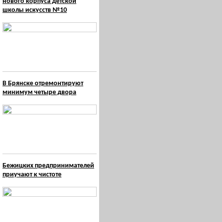
нового корпуса детской
школы искусств №10
В Брянске отремонтируют
минимум четыре двора
Бежицких предпринимателей
приучают к чистоте