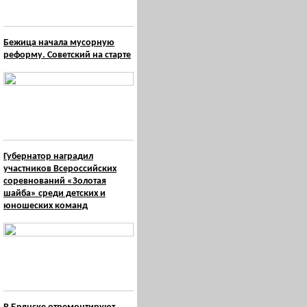
Бежица начала мусорную
реформу. Советский на старте
Губернатор наградил
участников Всероссийских
соревнований «Золотая
шайба» среди детских и
юношеских команд