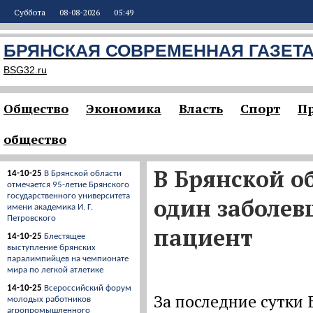
Суббота
08-08-2026
05:49
БРЯНСКАЯ СОВРЕМЕННАЯ ГАЗЕТ
BSG32.ru
Общество
Экономика
Власть
Спорт
П
общество
В Брянской о
14-10-25
В Брянской области
отмечается 95-летие Брянского
государственного университета
один заболе
имени академика И. Г.
Петровского
пациент
14-10-25
Блестящее
выступление брянских
паралимпийцев на чемпионате
мира по легкой атлетике
14-10-25
Всероссийский форум
За последние сутки
молодых работников
агропромышленного