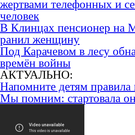
жертвами телефонных и се
человек
В Клинцах пенсионер на Mi
ранил женщину
Под Карачевом в лесу обн
времён войны
АКТУАЛЬНО:
Напомните детям правила 
Мы помним: стартовала он