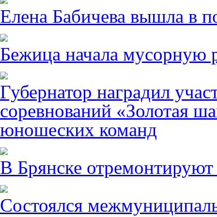
Елена Бабичева вышла в п
Бежица начала мусорную р
Губернатор наградил учас
соревнований «Золотая ша
юношеских команд
В Брянске отремонтируют
Состоялся межмуниципаль