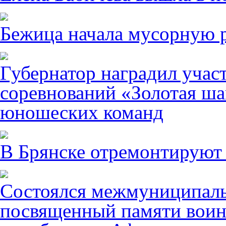
Бежица начала мусорную р
Губернатор наградил учас
соревнований «Золотая ша
юношеских команд
В Брянске отремонтируют
Состоялся межмуниципаль
посвященный памяти воин