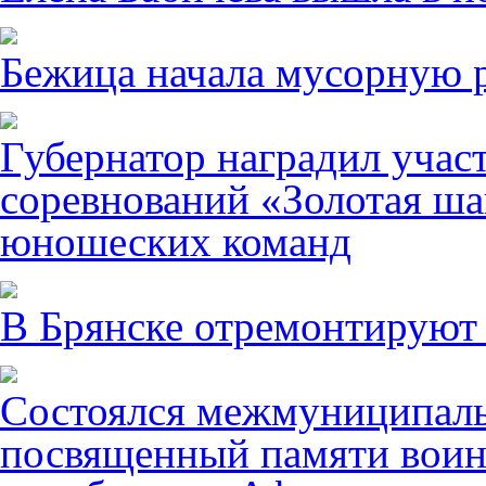
Бежица начала мусорную р
Губернатор наградил учас
соревнований «Золотая ша
юношеских команд
В Брянске отремонтируют
Состоялся межмуниципаль
посвященный памяти воин