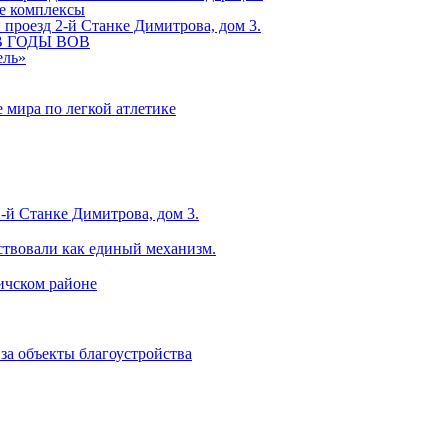
ые комплексы
проезд 2-й Станке Димитрова, дом 3.
 В ГОДЫ ВОВ
ель»
 мира по легкой атлетике
-й Станке Димитрова, дом 3.
ствовали как единый механизм.
ничском районе
за объекты благоустройства