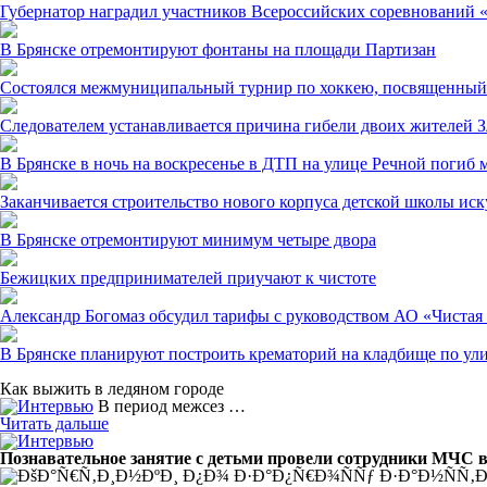
Губернатор наградил участников Всероссийских соревнований 
В Брянске отремонтируют фонтаны на площади Партизан
Состоялся межмуниципальный турнир по хоккею, посвященный 
Следователем устанавливается причина гибели двоих жителей З
В Брянске в ночь на воскресенье в ДТП на улице Речной погиб 
Заканчивается строительство нового корпуса детской школы ис
В Брянске отремонтируют минимум четыре двора
Бежицких предпринимателей приучают к чистоте
Александр Богомаз обсудил тарифы с руководством АО «Чистая
В Брянске планируют построить крематорий на кладбище по ул
Как выжить в ледяном городе
В период межсез …
Читать дальше
Познавательное занятие с детьми провели сотрудники МЧС в