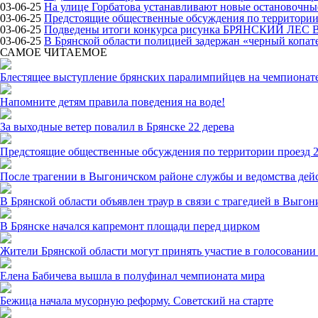
03-06-25
На улице Горбатова устанавливают новые остановочн
03-06-25
Предстоящие общественные обсуждения по территории 
03-06-25
Подведены итоги конкурса рисунка БРЯНСКИЙ ЛЕС
03-06-25
В Брянской области полицией задержан «черный копат
САМОЕ ЧИТАЕМОЕ
Блестящее выступление брянских паралимпийцев на чемпионате
Напомните детям правила поведения на воде!
За выходные ветер повалил в Брянске 22 дерева
Предстоящие общественные обсуждения по территории проезд 2
После трагении в Выгоничском районе службы и ведомства дей
В Брянской области объявлен траур в связи с трагедией в Выго
В Брянске начался капремонт площади перед цирком
Жители Брянской области могут принять участие в голосовании 
Елена Бабичева вышла в полуфинал чемпионата мира
Бежица начала мусорную реформу. Советский на старте