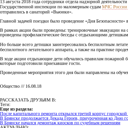
13 августа 2018 года сотрудники отдела надзорной деятельнос
Государственной инспекции по маломерным судам
МЧС России 
отправились в санаторий «Вьюнки».
Главной задачей поездки было проведение «Дня Безопасности» 
В рамках акции были проведены: тренировочные эвакуации на 
проведены профилактические беседы с отдыхающими детишками
Но больше всего детишки заинтересовались беспилотным летат
беспилотного летательного аппарата, а также на практике прод
В ходе акции отдыхающие дети обучались правилам пожарной бе
которые подготовили приехавшие гости.
Проведенные мероприятия этого дня были направлены на обучен
Общество /// 16.08.18
РАССКАЗАТЬ ДРУЗЬЯМ В:
Теги:
Eще из раздела:
После капитального ремонта открылся третий корпус городско
В Брянске продолжается Декада Героев, приуроченная ко Дню г
В Брянске начался демонтаж киосков по судебным решениям
АКТУАЛЬНО: