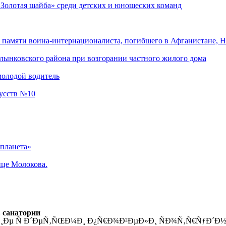
«Золотая шайба» среди детских и юношеских команд
памяти воина-интернационалиста, погибшего в Афганистане, Н
лынковского района при возгорании частного жилого дома
молодой водитель
кусств №10
 планета»
ице Молокова.
 санатории