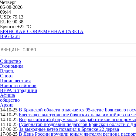
Четверг
06-08-2026
09:44
USD: 79.13
EUR: 90.38
Брянск: +22 °С
БРЯНСКАЯ СОВРЕМЕННАЯ ГАЗЕТА
BSG32.ru
Общество
Экономика
Власть
Спорт
Происшествия
Новости районов
ВЕРА и традиции
Афиша
общество
Архив
14-10-25
В Брянской области отмечается 95-летие Брянского гос
14-10-25
Блестящее выступление брянских паралимпийцев на че
14-10-25
Всероссийский форум молодых работников агропромышл
14-10-25
Губернатор поздравил педагогов Брянской области с Д
17-06-25
За выходные ветер повалил в Брянске 22 дерева
17-06-25
В День России вручили юным жителям региона паспор