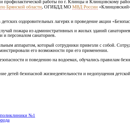
ти и профилактической работы по г. Клинцы и Клинцовскому рай
по Брянской области
, ОГИБДД МО
МВД России
«Клинцовский»
в детских оздоровительных лагерях и проведение акции «Безопа
случай пожара из административных и жилых зданий санаториев
 и персоналом санаториев.
ельным аппаратом, который сотрудники привезли с собой. Сотр
емонстрировали его возможности при его применении.
зопасности и поведению на водоемах, обучались правилам безоп
ие детей безопасной жизнедеятельности и недопущения детской
й поликлиники №1
орода