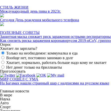
СТИЛЬ ЖИЗНИ
Международный день пива в 2023г.
Сегодня День рождения мобильного телефона
ПОЛЕЗНЫЕ СОВЕТЫ
Защитная маска снижает риск заражения острыми респиратор
Как снизить риска заражения коронавирусом 2019-nCoV, грипп
Опрос
Хватает ли зарплаты?
Только на необходимое: коммуналка и еда
Вообще нет, постоянно занимаю в долг
Хватает, нормально, работать больше надо кому не хватает
Нет денег только на бриллианты
Проголосовать
МИР СОШЁЛ С УМА
На Багамах нашли странный шар с надписями на русском языке
Главные новости
В мире
Наука
Авто
Спорт
Технологии