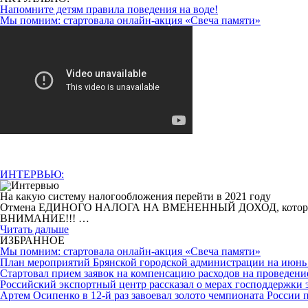
Напомните детям правила поведения на воде!
Мы помним: стартовала онлайн-акция «Свеча памяти»
ИНТЕРВЬЮ:
На какую систему налогообложения перейти в 2021 году
Отмена ЕДИНОГО НАЛОГА НА ВМЕНЕННЫЙ ДОХОД, которая произо
ВНИМАНИЕ!!! …
Читать дальше
ИЗБРАННОЕ
Мы помним: стартовала онлайн-акция «Свеча памяти»
План мероприятий Брянской городской администрации на июнь 
Cтартовал прием заявок на компенсацию расходов на проведени
Российский экспортный центр рассказал о мерах господдержки 
Артем Осипенко в 12-й раз завоевал золото чемпионата России 