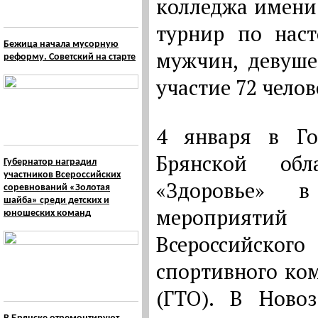
колледжа имени
турнир по наст
Бежица начала мусорную
мужчин, девуше
реформу. Советский на старте
участие 72 челов
4 января в Го
Брянской обл
Губернатор наградил
участников Всероссийских
«Здоровье» 
соревнований «Золотая
шайба» среди детских и
мероприяти
юношеских команд
Всероссий
спортивного ком
(ГТО). В Ново