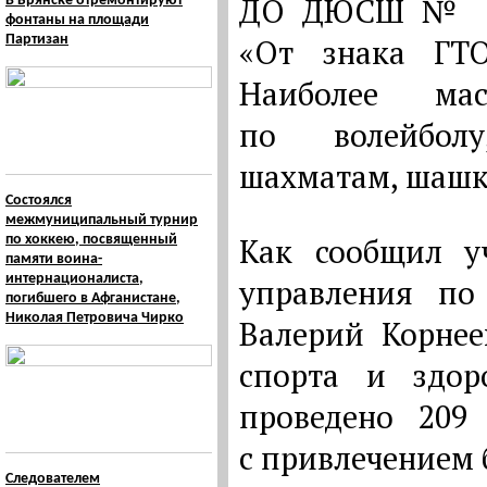
ДО ДЮСШ № 1 с
В Брянске отремонтируют
фонтаны на площади
Партизан
«От знака ГТ
Наиболее мас
по волейболу
шахматам, шашка
Состоялся
межмуниципальный турнир
Как сообщил у
по хоккею, посвященный
памяти воина-
интернационалиста,
управления по
погибшего в Афганистане,
Николая Петровича Чирко
Валерий Корнее
спорта и здор
проведено 209 
с привлечением 
Следователем