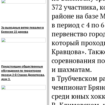
372 участника, 
районе на базе
в период с 4 по 6
За выходные ветер повалил в
первенство горо
Брянске 22 дерева
который проходи
Кравцова». Такж
соревнования по
Предстоящие общественные
и шахматам.
обсуждения по территории
проезд 2-й Станке Димитрова,
в Трубчевском 
дом 3.
чемпионат Брянс
среди юных хокк