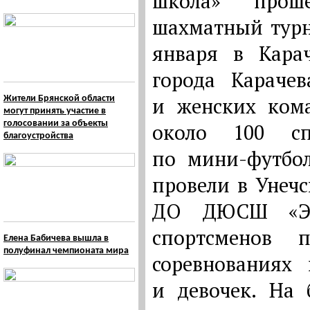
школа» прош
шахматный турн
января в Карач
города Караче
и женских кома
Жители Брянской области
могут принять участие в
голосовании за объекты
около 100 сп
благоустройства
по мини-футбол
провели в Унеч
ДО ДЮСШ «Эле
спортсменов 
Елена Бабичева вышла в
полуфинал чемпионата мира
соревнованиях 
и девочек. На 