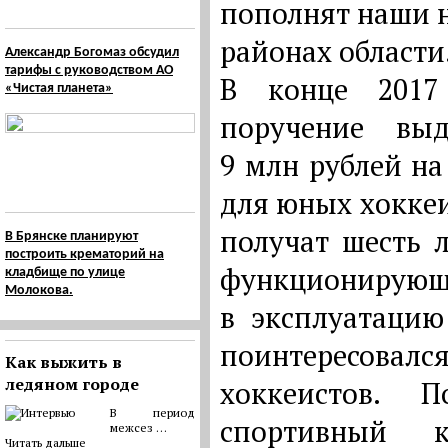
пополнят наши 
районах области
Александр Богомаз обсудил
тарифы с руководством АО
В конце 2017
«Чистая планета»
поручение выд
9 млн рублей н
для юных хоккеи
получат шесть 
В Брянске планируют
построить крематорий на
функционирующ
кладбище по улице
Молокова.
в эксплуатаци
поинтересовалс
Как выжить в
ледяном городе
хоккеистов. 
В период
спортивный 
межсез …
Читать дальше