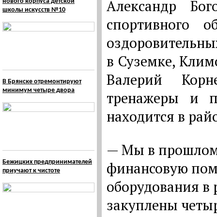
Александр Бог
нового корпуса детской
школы искусств №10
спортивного о
оздоровительны
в Суземке, Клим
Валерий Корн
В Брянске отремонтируют
минимум четыре двора
тренажеры и п
находится в рай
— Мы в прошлом
Бежицких предпринимателей
финансовую пом
приучают к чистоте
оборудования в 
закуплены четыр