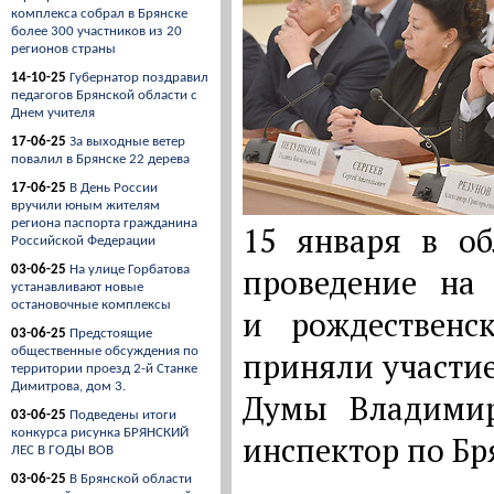
комплекса собрал в Брянске
более 300 участников из 20
регионов страны
14-10-25
Губернатор поздравил
педагогов Брянской области с
Днем учителя
17-06-25
За выходные ветер
повалил в Брянске 22 дерева
17-06-25
В День России
вручили юным жителям
региона паспорта гражданина
15 января в об
Российской Федерации
проведение на 
03-06-25
На улице Горбатова
устанавливают новые
остановочные комплексы
и рождественс
03-06-25
Предстоящие
общественные обсуждения по
приняли участие
территории проезд 2-й Станке
Димитрова, дом 3.
Думы Владимир
03-06-25
Подведены итоги
конкурса рисунка БРЯНСКИЙ
инспектор по Бр
ЛЕС В ГОДЫ ВОВ
03-06-25
В Брянской области