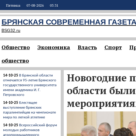
Пятница
07-08-2026
03:31
БРЯНСКАЯ СОВРЕМЕННАЯ ГАЗЕТ
BSG32.ru
Общество
Экономика
Власть
Спорт
П
общество
Новогодние п
14-10-25
В Брянской области
отмечается 95-летие Брянского
государственного университета
области был
имени академика И. Г.
Петровского
мероприяти
14-10-25
Блестящее
выступление брянских
паралимпийцев на чемпионате
мира по легкой атлетике
14-10-25
Всероссийский форум
молодых работников
агропромышленного