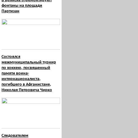
В Брянске отремонтируют
фонтаны на площади
Партизан
Состоялся
межмуниципальный турнир
по хоккею, посвященный
памяти воина-
интернационалиста,
погибшего в Афганистане,
Николая Петровича Чирко
Следователем