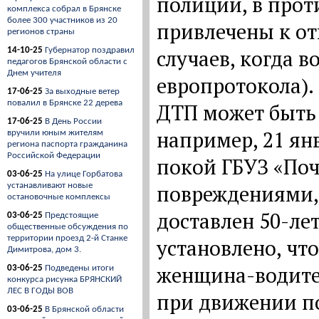
полиции, в прот
комплекса собрал в Брянске
более 300 участников из 20
привлечены к от
регионов страны
случаев, когда 
14-10-25
Губернатор поздравил
педагогов Брянской области с
Днем учителя
европротокола).
17-06-25
За выходные ветер
повалил в Брянске 22 дерева
ДТП может быть 
17-06-25
В День России
например, 21 ян
вручили юным жителям
региона паспорта гражданина
Российской Федерации
покой ГБУЗ «Поч
03-06-25
На улице Горбатова
повреждениями, 
устанавливают новые
остановочные комплексы
доставлен 50-ле
03-06-25
Предстоящие
общественные обсуждения по
территории проезд 2-й Станке
установлено, что
Димитрова, дом 3.
женщина-водител
03-06-25
Подведены итоги
конкурса рисунка БРЯНСКИЙ
ЛЕС В ГОДЫ ВОВ
при движении по
03-06-25
В Брянской области