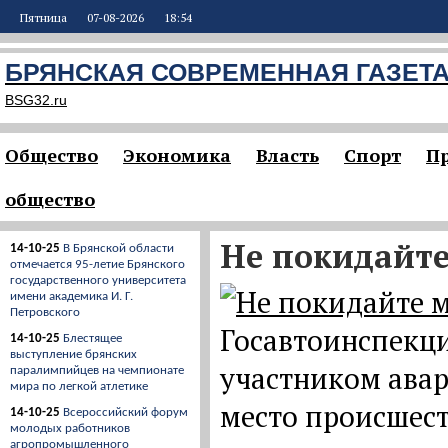
Пятница
07-08-2026
18:54
БРЯНСКАЯ СОВРЕМЕННАЯ ГАЗЕТ
BSG32.ru
Общество
Экономика
Власть
Спорт
П
общество
Не покидайте
14-10-25
В Брянской области
отмечается 95-летие Брянского
государственного университета
имени академика И. Г.
Петровского
Госавтоинспекци
14-10-25
Блестящее
выступление брянских
участником авар
паралимпийцев на чемпионате
мира по легкой атлетике
место происшест
14-10-25
Всероссийский форум
молодых работников
агропромышленного