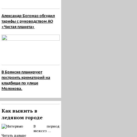
Александр Богомаз обсудил
тарифы с руководством АО
«Чистая планета»
В Брянске планируют
построить крематорий на
кладбище по улице
Молокова.
Как выжить в
ледяном городе
В период
межсез …
Читать дальше