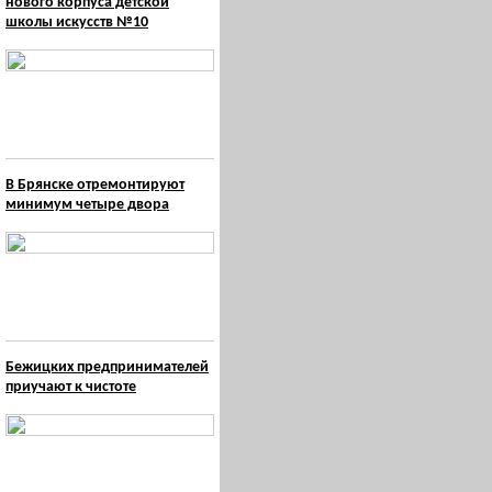
нового корпуса детской
школы искусств №10
В Брянске отремонтируют
минимум четыре двора
Бежицких предпринимателей
приучают к чистоте