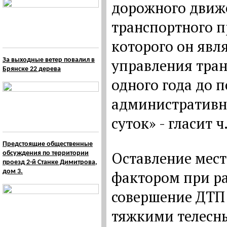
дорожного движ
транспортного п
которого он явл
управления тран
За выходные ветер повалил в
Брянске 22 дерева
одного года до п
административны
суток» - гласит 
Предстоящие общественные
Оставление мес
обсуждения по территории
проезд 2-й Станке Димитрова,
дом 3.
фактором при ра
совершение ДТП
тяжкими телесн