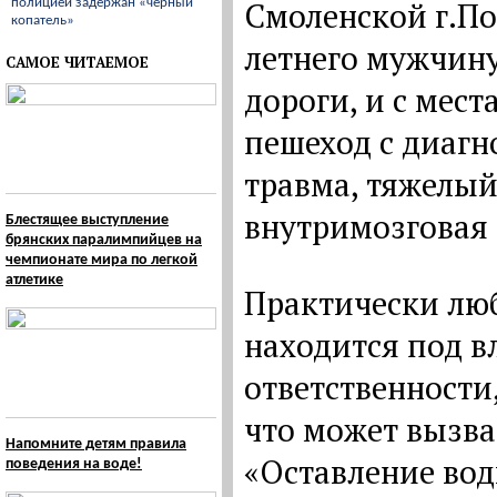
Смоленской г.По
полицией задержан «черный
копатель»
летнего мужчину
САМОЕ ЧИТАЕМОЕ
дороги, и с мест
пешеход с диагн
травма, тяжелый
внутримозговая 
Блестящее выступление
брянских паралимпийцев на
чемпионате мира по легкой
атлетике
Практически люб
находится под в
ответственности
что может вызва
Напомните детям правила
«Оставление вод
поведения на воде!