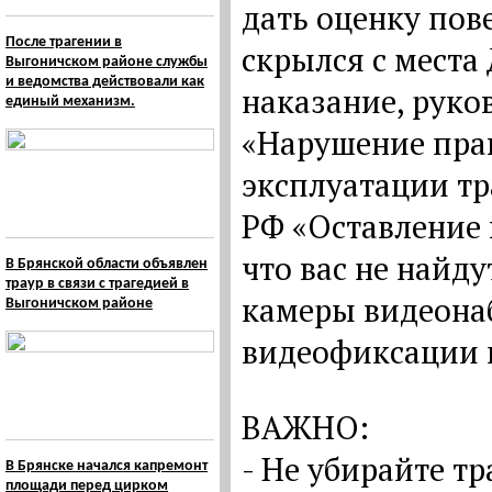
дать оценку пов
После трагении в
скрылся с места
Выгоничском районе службы
и ведомства действовали как
наказание, руко
единый механизм.
«Нарушение пра
эксплуатации тр
РФ «Оставление 
что вас не найду
В Брянской области объявлен
траур в связи с трагедией в
камеры видеона
Выгоничском районе
видеофиксации 
ВАЖНО:
- Не убирайте тр
В Брянске начался капремонт
площади перед цирком