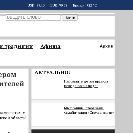
USD: 79.13
EUR: 90.38
Брянск: +22 °С
 и традиции
Афиша
Архив
АКТУАЛЬНО:
кером
дителей
Напомните детям правила
поведения на воде!
Мы помним: стартовала
заместителем
онлайн-акция «Свеча памяти»
нской области