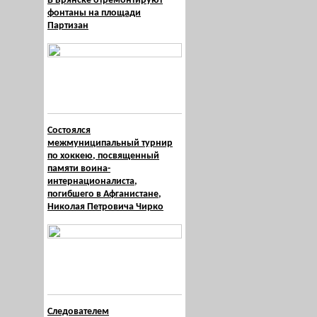
В Брянске отремонтируют
фонтаны на площади
Партизан
Состоялся
межмуниципальный турнир
по хоккею, посвященный
памяти воина-
интернационалиста,
погибшего в Афганистане,
Николая Петровича Чирко
Следователем