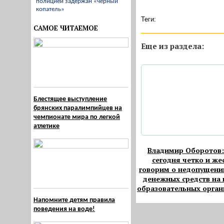
полицией задержан «черный
копатель»
Теги:
САМОЕ ЧИТАЕМОЕ
Eще из раздела:
Блестящее выступление
брянских паралимпийцев на
чемпионате мира по легкой
атлетике
Владимир Оборотов
сегодня четко и же
говорим о недопущени
денежных средств на
образовательных орган
Напомните детям правила
поведения на воде!