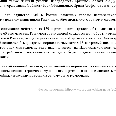
нии также приняли участие председатель Брянской областной Д
ернатора Брянской области Юрий Филипенко, Ирина Агафонова и Андр
 — это единственный в России памятник героям партизанског
у подвигу защитников Родины, храбро дравшихся с врагом и одолев
 оккупации действовало 139 партизанских отрядов, объединенных 
е 60 тыс. человек. Решимость этих людей сражаться до победы и муж
воей Родины, олицетворяет скульптура «Партизан в засаде». Она вст
 комплекс. А в центре мемориала возвышается 18-метровый пилон,
тот знак символичен, ведь именно здесь, на Партизанской поляне
о и районного партизанских отрядов было поднято знамя свя
иками.
ставкой военной техники, экспозицией мемориального комплекса и 
, посвященной героическому подвигу партизан и подпольщиков в 
ойны, и возложили цветы к Вечному огню мемориала.
Фото, источник:
http://www.bryanskobl.ru/news/2
: