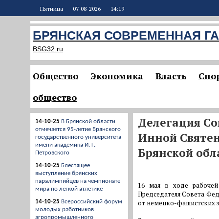
Пятница
07-08-2026
14:19
БРЯНСКАЯ СОВРЕМЕННАЯ ГА
BSG32.ru
Общество
Экономика
Власть
Спо
общество
Делегация Со
14-10-25
В Брянской области
отмечается 95-летие Брянского
Инной Святен
государственного университета
имени академика И. Г.
Брянской обл
Петровского
14-10-25
Блестящее
выступление брянских
паралимпийцев на чемпионате
16 мая в ходе рабочей
мира по легкой атлетике
Председателя Совета Фед
14-10-25
Всероссийский форум
от немецко-фашистских з
молодых работников
агропромышленного