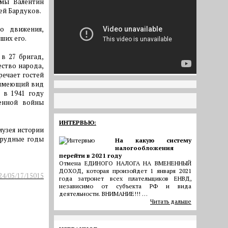
умы Валентин
ей Бардуков.
о движения,
ших его.
в 27 бригад,
ество народа,
речает гостей
 имеющий вид
, в 1941 году
щенной войны
ИНТЕРВЬЮ:
музея истории
трудные годы
На какую систему
налогообложения
перейти в 2021 году
Отмена ЕДИНОГО НАЛОГА НА ВМЕНЕННЫЙ
ДОХОД, которая произойдет 1 января 2021
024/05/17/15015
года затронет всех плательщиков ЕНВД,
независимо от субъекта РФ и вида
деятельности. ВНИМАНИЕ!!! …
Читать дальше