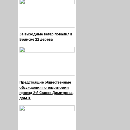
За выходные ветер повалил в
Брянске 22 дерева
Предстоящие общественные
обсуждения по территории
проезд 2-й Станке Димитрова,
дом 3.