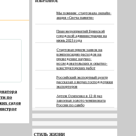
ИЗБРАННОЕ
Мы помним: стартовала онлайн-
акция «Свеча памяти»
План мероприятий Брянской
городской администрации на
июнь 2025 года
Cтартовал прием заявок на
компенсацию расходов на
проведение научно-
исследовательских и опытно-
конструкторских работ
Российский экспортный центр
рассказал о мерах господдержки
экспортеров
рнатора
Артем Осипенко в 12-й раз
ти по
завоевал золото чемпионата
ких садов
России по самбо
инстрое
СТИЛЬ ЖИЗНИ