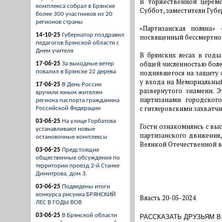
В торжественной церемо
комплекса собрал в Брянске
Суббот, заместители Губ
более 300 участников из 20
регионов страны
«Партизанская поляна»
14-10-25
Губернатор поздравил
посвященный бессмертном
педагогов Брянской области с
Днем учителя
В брянских лесах в годы
общей численностью боле
17-06-25
За выходные ветер
повалил в Брянске 22 дерева
поднявшегося на защиту с
у входа на Мемориальный
17-06-25
В День России
развернутого знамени. Э
вручили юным жителям
партизанами городског
региона паспорта гражданина
с гитлеровскими захватч
Российской Федерации
03-06-25
На улице Горбатова
Гости ознакомились с вы
устанавливают новые
партизанского движения
остановочные комплексы
Великой Отечественной в
03-06-25
Предстоящие
общественные обсуждения по
территории проезд 2-й Станке
Димитрова, дом 3.
03-06-25
Подведены итоги
конкурса рисунка БРЯНСКИЙ
Власть 20-05-2024
ЛЕС В ГОДЫ ВОВ
03-06-25
В Брянской области
РАССКАЗАТЬ ДРУЗЬЯМ В