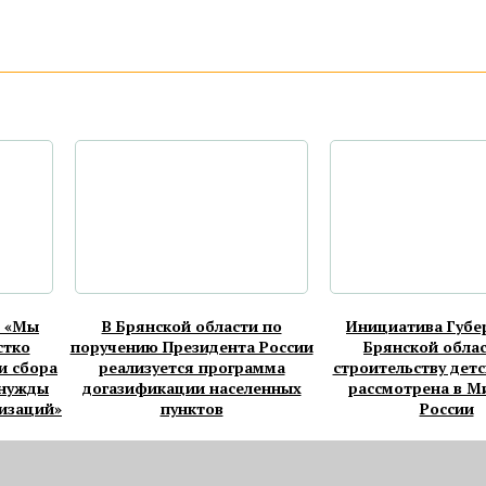
: «Мы
В Брянской области по
Инициатива Губе
стко
поручению Президента России
Брянской облас
и сбора
реализуется программа
строительству детс
 нужды
догазификации населенных
рассмотрена в М
изаций»
пунктов
России