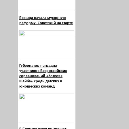
Бежица начала мусорную
реформу. Советский на старте
Губернатор наградил
участников Всероссийских
соревнований «Золотая
шайба» среди детских и
юношеских команд