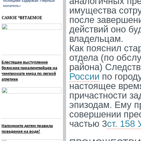
аналогичных пре
полицией задержан «черный
копатель»
имущества сотру
САМОЕ ЧИТАЕМОЕ
после завершен
действий оно бу
владельцам.
Как пояснил ста
отдела (по обсл
Блестящее выступление
района) Следст
брянских паралимпийцев на
чемпионате мира по легкой
России
по город
атлетике
настоящее врем
причастности за
эпизодам. Ему п
совершении пре
частью 3
ст. 158
Напомните детям правила
поведения на воде!