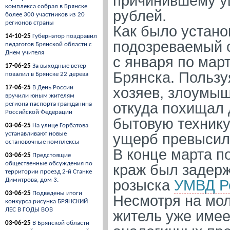
причинившему у
комплекса собрал в Брянске
рублей.
более 300 участников из 20
регионов страны
Как было устано
14-10-25
Губернатор поздравил
подозреваемый 
педагогов Брянской области с
Днем учителя
с января по мар
17-06-25
За выходные ветер
Брянска. Пользу
повалил в Брянске 22 дерева
17-06-25
В День России
хозяев, злоумыш
вручили юным жителям
откуда похищал 
региона паспорта гражданина
Российской Федерации
бытовую техник
03-06-25
На улице Горбатова
устанавливают новые
ущерб превысил 
остановочные комплексы
В конце марта п
03-06-25
Предстоящие
общественные обсуждения по
краж был задерж
территории проезд 2-й Станке
Димитрова, дом 3.
розыска
УМВД Р
03-06-25
Подведены итоги
Несмотря на мол
конкурса рисунка БРЯНСКИЙ
ЛЕС В ГОДЫ ВОВ
житель уже имее
03-06-25
В Брянской области