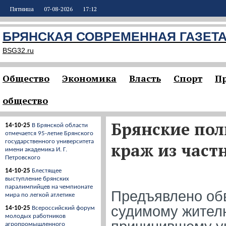
Пятница
07-08-2026
17:12
БРЯНСКАЯ СОВРЕМЕННАЯ ГАЗЕТ
BSG32.ru
Общество
Экономика
Власть
Спорт
П
общество
Брянские пол
14-10-25
В Брянской области
отмечается 95-летие Брянского
государственного университета
краж из част
имени академика И. Г.
Петровского
14-10-25
Блестящее
выступление брянских
паралимпийцев на чемпионате
Предъявлено об
мира по легкой атлетике
судимому жител
14-10-25
Всероссийский форум
молодых работников
агропромышленного