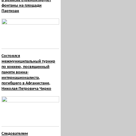
В Брянске отремонтируют
фонтаны на площади
Партизан
Состоялся
межмуниципальный турнир
по хоккею, посвященный
памяти воина-
интернационалиста,
погибшего в Афганистане,
Николая Петровича Чирко
Следователем