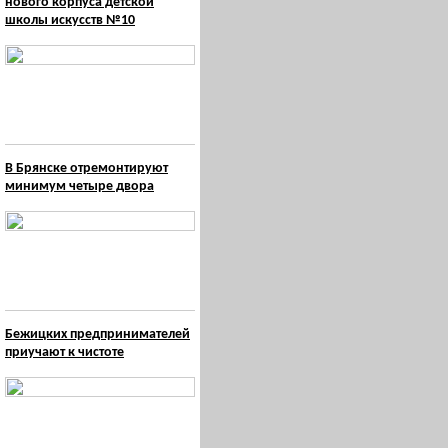
нового корпуса детской
школы искусств №10
В Брянске отремонтируют
минимум четыре двора
Бежицких предпринимателей
приучают к чистоте