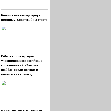
Бежица начала мусорную
реформу. Советский на старте
Губернатор наградил
участников Всероссийских
соревнований «Золотая
шайба» среди детских и
юношеских команд