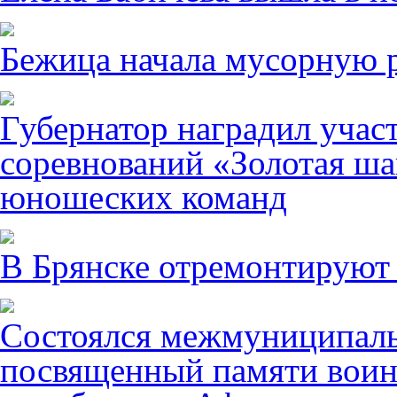
Бежица начала мусорную р
Губернатор наградил учас
соревнований «Золотая ша
юношеских команд
В Брянске отремонтируют
Состоялся межмуниципаль
посвященный памяти воин