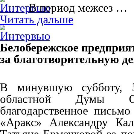
В период межсез …
Читать дальше
Белобережское предприя
за благотворительную д
В минувшую субботу, 5
областной Думы О
благодарственное письм
«Аракс» Александру Ка
Татьяне Ермачковой за п