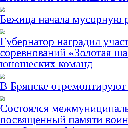
Бежица начала мусорную р
Губернатор наградил учас
соревнований «Золотая ша
юношеских команд
В Брянске отремонтируют
Состоялся межмуниципаль
посвященный памяти воин