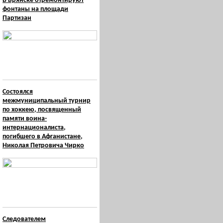
В Брянске отремонтируют
фонтаны на площади
Партизан
Состоялся
межмуниципальный турнир
по хоккею, посвященный
памяти воина-
интернационалиста,
погибшего в Афганистане,
Николая Петровича Чирко
Следователем