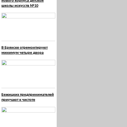
нового корпуса детской
школы искусств №10
В Брянске отремонтируют
минимум четыре двора
Бежицких предпринимателей
приучают к чистоте