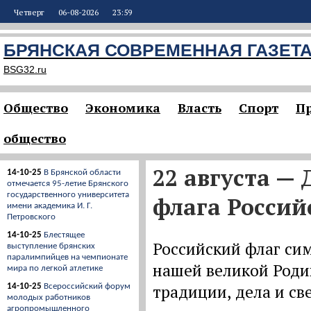
Четверг
06-08-2026
23:59
БРЯНСКАЯ СОВРЕМЕННАЯ ГАЗЕТ
BSG32.ru
Общество
Экономика
Власть
Спорт
П
общество
22 августа —
14-10-25
В Брянской области
отмечается 95-летие Брянского
государственного университета
флага Россий
имени академика И. Г.
Петровского
14-10-25
Блестящее
Российский флаг си
выступление брянских
паралимпийцев на чемпионате
нашей великой Роди
мира по легкой атлетике
традиции, дела и св
14-10-25
Всероссийский форум
молодых работников
агропромышленного