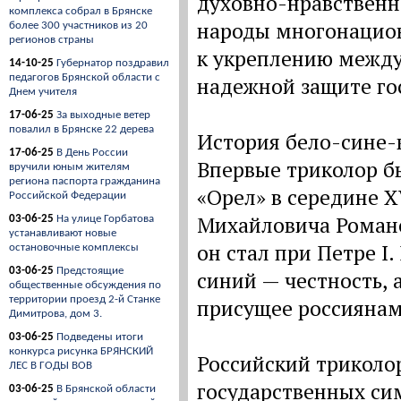
духовно-нравственн
комплекса собрал в Брянске
народы многонацион
более 300 участников из 20
регионов страны
к укреплению между
14-10-25
Губернатор поздравил
педагогов Брянской области с
надежной защите го
Днем учителя
17-06-25
За выходные ветер
повалил в Брянске 22 дерева
История бело-сине-к
17-06-25
В День России
Впервые триколор б
вручили юным жителям
региона паспорта гражданина
«Орел» в середине X
Российской Федерации
Михайловича Романо
03-06-25
На улице Горбатова
устанавливают новые
он стал при Петре I.
остановочные комплексы
03-06-25
Предстоящие
синий — честность, 
общественные обсуждения по
территории проезд 2-й Станке
присущее россиянам
Димитрова, дом 3.
03-06-25
Подведены итоги
конкурса рисунка БРЯНСКИЙ
Российский триколо
ЛЕС В ГОДЫ ВОВ
государственных сим
03-06-25
В Брянской области