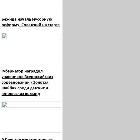
Бежица начала мусорную
реформу. Советский на старте
Губернатор наградил
участников Всероссийских
соревнований «Золотая
шайба» среди детских и
юношеских команд