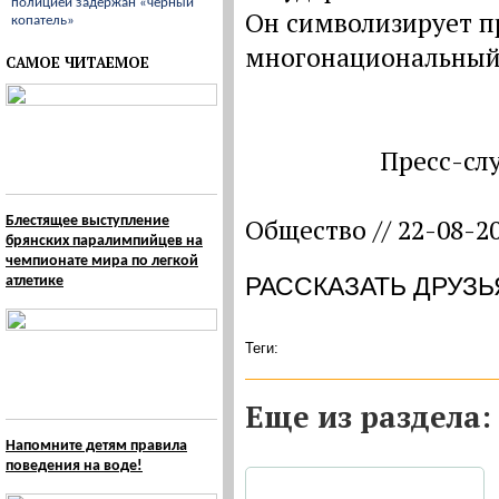
полицией задержан «черный
Он символизирует п
копатель»
многонациональный 
САМОЕ ЧИТАЕМОЕ
Пресс-сл
Блестящее выступление
Общество // 22-08-2
брянских паралимпийцев на
чемпионате мира по легкой
РАССКАЗАТЬ ДРУЗЬ
атлетике
Теги:
Eще из раздела:
Напомните детям правила
поведения на воде!