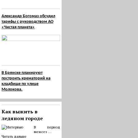
Александр Богомаз обсудил
тарифы с руководством АО
«Чистая планета»
В Брянске планируют
построить крематорий на
кладбище по улице
Молокова.
Как выжить в
ледяном городе
В период
межсез …
Читать дальше