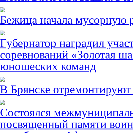
Бежица начала мусорную р
Губернатор наградил учас
соревнований «Золотая ша
юношеских команд
В Брянске отремонтируют
Состоялся межмуниципаль
посвященный памяти воин